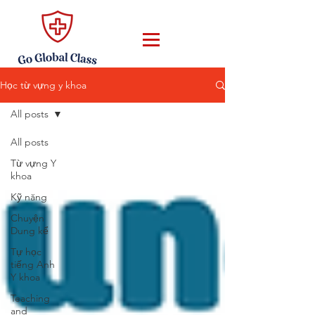
Học từ vựng y khoa
All posts
All posts
Từ vựng Y
khoa
Kỹ năng
Chuyện
Dung kể
Tự học
tiếng Anh
Y khoa
Teaching
and