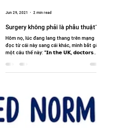
Jun 29, 2021
2 min read
Surgery không phải là phẫu thuật?
Hôm nọ, lúc đang lang thang trên mạng
đọc từ cái này sang cái khác, mình bắt gặp
một câu thế này: "𝗜𝗻 𝘁𝗵𝗲 𝗨𝗞, 𝗱𝗼𝗰𝘁𝗼𝗿𝘀...