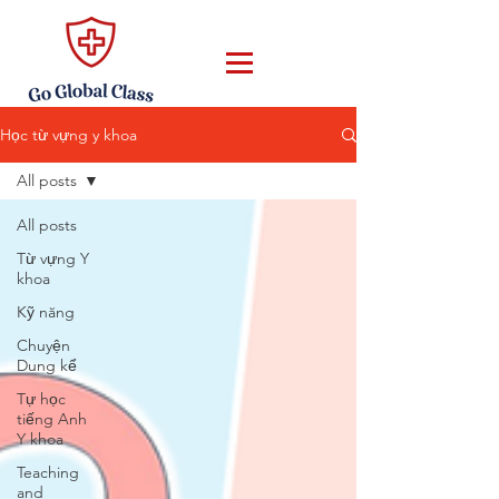
Học từ vựng y khoa
All posts
All posts
Từ vựng Y
khoa
Kỹ năng
Chuyện
Dung kể
Tự học
tiếng Anh
Y khoa
Teaching
and