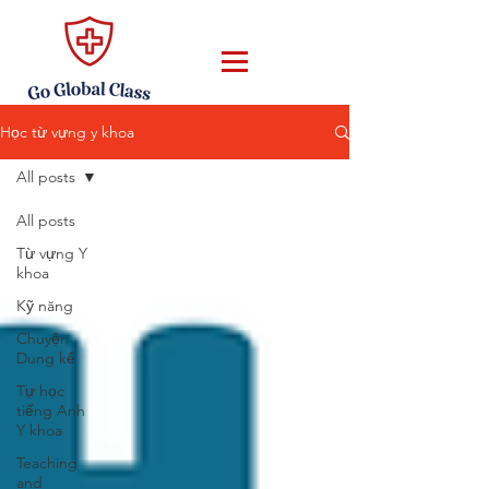
Học từ vựng y khoa
All posts
All posts
Từ vựng Y
khoa
Kỹ năng
Chuyện
Dung kể
Tự học
tiếng Anh
Y khoa
Teaching
and