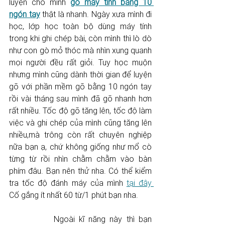
luyện cho mình 
gõ máy tính bằng 10 
ngón tay
 thật là nhanh. Ngày xưa mình đi 
học, lớp học toàn bộ dùng máy tính 
trong khi ghi chép bài, còn mình thì lò dò 
như con gò mỏ thóc mà nhìn xung quanh 
mọi người đều rất giỏi. Tuy học muộn 
nhưng mình cũng dành thời gian để luyện 
gõ với phần mềm gõ bằng 10 ngón tay 
rồi vài tháng sau mình đã gõ nhanh hơn 
rất nhiều. Tốc độ gõ tăng lên, tốc độ làm 
việc và ghi chép của mình cũng tăng lên 
nhiều,mà trông còn rất chuyên nghiệp 
nữa bạn ạ, chứ không giống như mổ cò 
từng từ rồi nhìn chằm chằm vào bàn 
phím đâu. Bạn nên thử nha. Có thể kiểm 
tra tốc độ đánh máy của mình 
tại đây 
Cố gắng ít nhất 60 từ/1 phút bạn nha. 
		Ngoài kĩ năng này thì bạn 