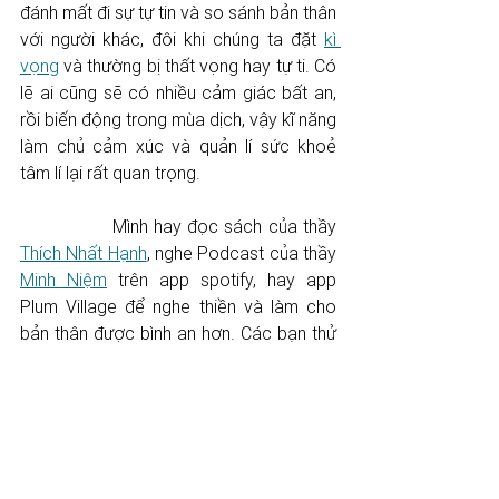
đánh mất đi sự tự tin và so sánh bản thân 
với người khác, đôi khi chúng ta đặt 
kì 
vọng
 và thường bị thất vọng hay tự ti. Có 
lẽ ai cũng sẽ có nhiều cảm giác bất an, 
rồi biến động trong mùa dịch, vậy kĩ năng 
làm chủ cảm xúc và quản lí sức khoẻ 
tâm lí lại rất quan trọng. 
		Mình hay đọc sách của thầy 
Thích Nhất Hạnh
, nghe Podcast của thầy 
Minh Niệm
 trên app spotify, hay app 
Plum Village để nghe thiền và làm cho 
bản thân được bình an hơn. Các bạn thử 
xem nha. 
10.  Duy trì sở thích cá 
nhân