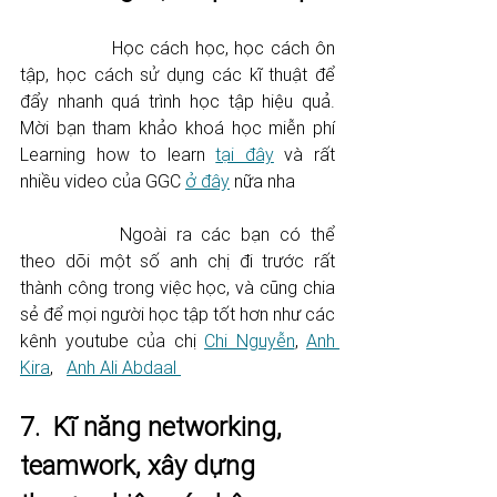
		Học cách học, học cách ôn 
tập, học cách sử dụng các kĩ thuật để 
đẩy nhanh quá trình học tập hiệu quả. 
Mời bạn tham khảo khoá học miễn phí 
Learning how to learn 
tại đây
 và rất 
nhiều video của GGC 
ở đây
 nữa nha 
		Ngoài ra các bạn có thể 
theo dõi một số anh chị đi trước rất 
thành công trong việc học, và cũng chia 
sẻ để mọi người học tập tốt hơn như các 
kênh youtube của chị 
Chi Nguyễn
, 
Anh 
Kira
,   
Anh Ali Abdaal 
7.  Kĩ năng networking, 
teamwork, xây dựng 