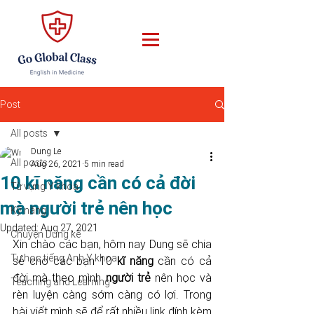
Post
All posts
Dung Le
All posts
Aug 26, 2021
5 min read
10 kĩ năng cần có cả đời
Từ vựng Y khoa
mà người trẻ nên học
Kỹ năng
Updated:
Aug 27, 2021
Chuyện Dung kể
Xin chào các bạn, hôm nay Dung sẽ chia 
Tự học tiếng Anh Y khoa
sẻ cho các bạn 10 
kĩ năng
 cần có cả 
đời mà theo mình 
người trẻ
 nên học và 
Teaching and Learning
rèn luyện càng sớm càng có lợi. Trong 
bài viết mình sẽ để rất nhiều link đính kèm 