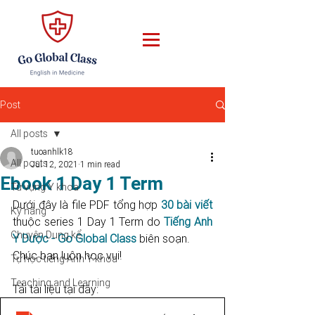
Post
All posts
tuoanhlk18
All posts
Jul 12, 2021
1 min read
Ebook 1 Day 1 Term
Từ vựng Y khoa
Dưới đây là file PDF tổng hợp 
30 bài viết
Kỹ năng
thuộc series 1 Day 1 Term do 
Tiếng Anh 
Chuyện Dung kể
Y Dược - Go Global Class
 biên soạn.
Chúc bạn luôn học vui!
Tự học tiếng Anh Y khoa
Teaching and Learning
Tải tài liệu tại đây: 