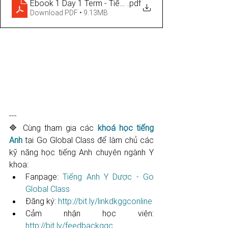
Ebook 1 Day 1 Term - Tiếng Anh Y Dược Go Global Clas
.pdf
Download PDF • 9.13MB
---
🔷 Cùng tham gia các 
khoá học tiếng 
Anh
 tại Go Global Class để làm chủ các 
kỹ năng học tiếng Anh chuyên ngành Y 
khoa: 
Fanpage: 
Tiếng Anh Y Dược - Go 
Global Class
Đăng ký: 
http://bit.ly/linkdkggconline​​​​​​​​​​​
Cảm nhận học viên: 
http://bit.ly/feedbackggc​​​​​​​​​​​