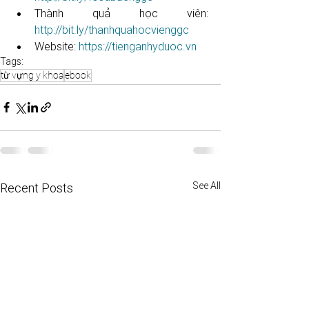
Thành quả học viên: 
http://bit.ly/thanhquahocvienggc​​​​​
Website: 
https://tienganhyduoc.vn
Tags:
từ vựng y khoa
ebook
See All
Recent Posts