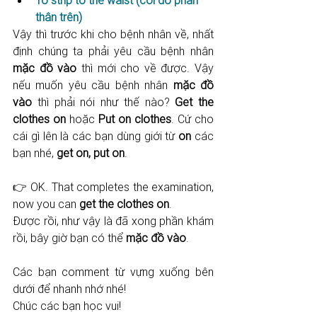
To strip to the waist (cởi đồ phần 
thân trên)
Vậy thì trước khi cho bệnh nhân về, nhất 
định chúng ta phải yêu cầu bệnh nhân 
mặc đồ vào
 thì mới cho về được. Vậy 
nếu muốn yêu cầu bệnh nhân 
mặc đồ 
vào
 thì phải nói như thế nào? 
Get the 
clothes on
 hoặc 
Put on clothes
. Cứ cho 
cái gì lên là các bạn dùng giới từ 
on
 các 
bạn nhé, 
get on, put on
.
👉 OK. That completes the examination, 
now you can 
get the clothes on
.
Được rồi, như vậy là đã xong phần khám 
rồi, bây giờ bạn có thể 
mặc đồ vào
.
Các bạn comment từ vựng xuống bên 
dưới để nhanh nhớ nhé!
Chúc các bạn học vui!