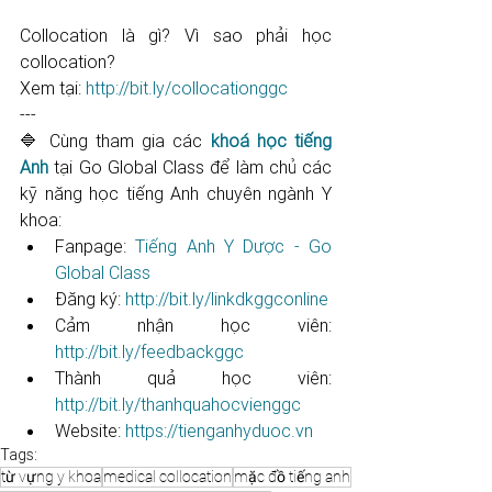
Collocation là gì? Vì sao phải học 
collocation?
Xem tại: 
http://bit.ly/collocationggc
---
🔷 Cùng tham gia các 
khoá học tiếng 
Anh
 tại Go Global Class để làm chủ các 
kỹ năng học tiếng Anh chuyên ngành Y 
khoa: 
Fanpage: 
Tiếng Anh Y Dược - Go 
Global Class
Đăng ký: 
http://bit.ly/linkdkggconline​​​​​​​​​​​
Cảm nhận học viên: 
http://bit.ly/feedbackggc​​​​​​​​​​​
Thành quả học viên: 
http://bit.ly/thanhquahocvienggc​​​​​
Website: 
https://tienganhyduoc.vn
Tags:
từ vựng y khoa
medical collocation
mặc đồ tiếng anh