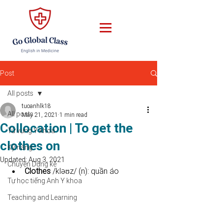
Post
All posts
tuoanhlk18
All posts
May 21, 2021
1 min read
Collocation | To get the
Từ vựng Y khoa
clothes on
Kỹ năng
Updated:
Aug 3, 2021
Chuyện Dung kể
Clothes 
/kləʊz/ (n): quần áo
Tự học tiếng Anh Y khoa
Teaching and Learning