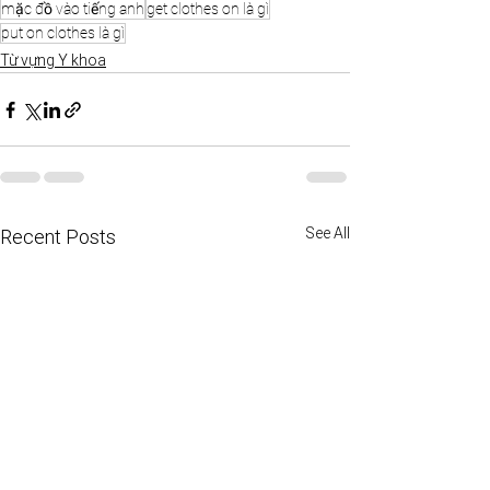
mặc đồ vào tiếng anh
get clothes on là gì
put on clothes là gì
Từ vựng Y khoa
See All
Recent Posts