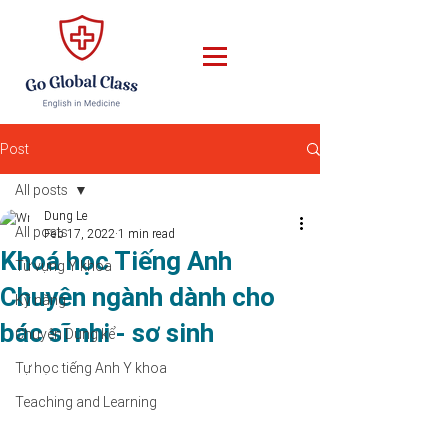
Post
All posts
Dung Le
All posts
Feb 17, 2022
1 min read
Khoá học Tiếng Anh
Từ vựng Y khoa
Chuyên ngành dành cho
Kỹ năng
bác sĩ nhi - sơ sinh
Chuyện Dung kể
Tự học tiếng Anh Y khoa
Teaching and Learning