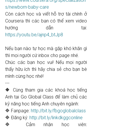
https://www.coursera.org/specialization
s/newborn-baby-care
Còn cách học và viết hỗ trợ tài chính ở 
Coursera thì các bạn có thể xem video 
hướng dẫn tại: 
https://youtu.be/ajnp4_btJp8
Nếu bạn nào tự học mà gặp khó khăn gì 
thì mọi người cứ inbox cho page nhé. 
Chúc các bạn học vui! Nếu mọi người 
thấy hữu ích thì hãy chia sẻ cho bạn bè 
mình cùng học nhé!
---
🔶 Cùng tham gia các khoá học tiếng 
Anh tại Go Global Class để làm chủ các 
kỹ năng học tiếng Anh chuyên ngành: 
🔷 Fanpage: 
http://bit.ly/fbgoglobalclass​
🔷 Đăng ký: 
http://bit.ly/linkdkggconline​
🔷 Cảm nhận học viên: 