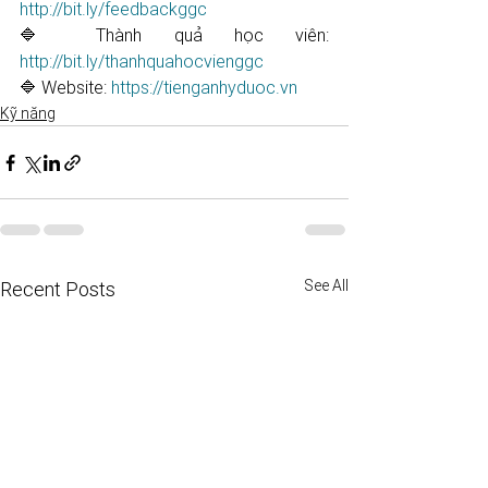
http://bit.ly/feedbackggc​
🔷 Thành quả học viên: 
http://bit.ly/thanhquahocvienggc​
🔷 Website: 
https://tienganhyduoc.vn​
Kỹ năng
See All
Recent Posts