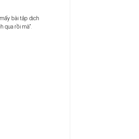
ấy bài tập dịch 
h qua rồi mà”.