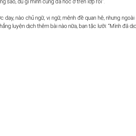
ông sao, dù gì mình cũng đã học ở trên lớp rồi”. 
 dạy, nào chủ ngữ, vị ngữ, mệnh đề quan hệ, nhưng ngoài m
chẳng luyện dịch thêm bài nào nữa, bạn tặc lưỡi: “Mình đã dịc