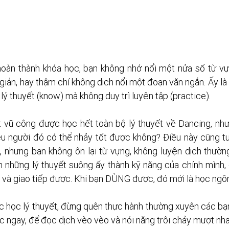
hoàn thành khóa học, bạn không nhớ nổi một nửa số từ vự
giản, hay thậm chí không dịch nổi một đoạn văn ngắn. Ấy là 
 lý thuyết (know) mà không duy trì luyện tập (practice).
vũ công được học hết toàn bộ lý thuyết về Dancing, nhưn
iệu người đó có thể nhảy tốt được không? Điều này cũng tư
, nhưng bạn không ôn lại từ vựng, không luyện dịch thườn
n những lý thuyết suông ấy thành kỹ năng của chính mình, 
 và giao tiếp được. Khi bạn DÙNG được, đó mới là học ngôn
c học lý thuyết, đừng quên thực hành thường xuyên các bạn
c ngay, để đọc dịch vèo vèo và nói năng trôi chảy mượt nha