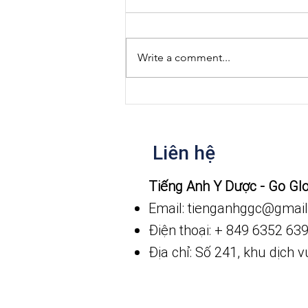
Write a comment...
Phá vỡ thói quen trì hoãn
Liên hệ
​Tiếng Anh Y Dược - Go Gl
Email: tienganhggc
@gmail
Điện thoại: + 849 6352 63
Địa chỉ: Số 241, khu dịch 