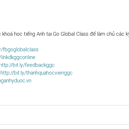
 khoá học tiếng Anh tại Go Global Class để làm chủ các kỹ
fbgoglobalclass​​​​​​​​​​​
nkdkggconline​​​​​​​​​​​
http://bit.ly/feedbackggc​​​​​​​​​​​
 
http://bit.ly/thanhquahocvienggc​​​​​
enganhyduoc.vn