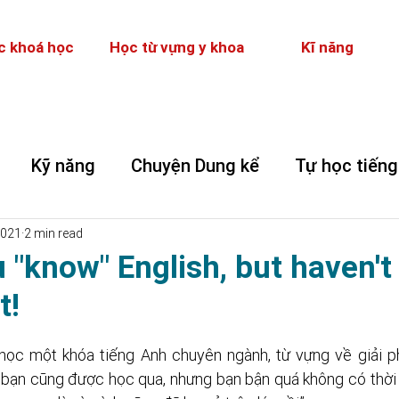
c khoá học
Học từ vựng y khoa
Kĩ năng
Kỹ năng
Chuyện Dung kể
Tự học tiếng
2021
2 min read
"know" English, but haven't
t!
ọc một khóa tiếng Anh chuyên ngành, từ vựng về giải phẫ
bạn cũng được học qua, nhưng bạn bận quá không có thời gi