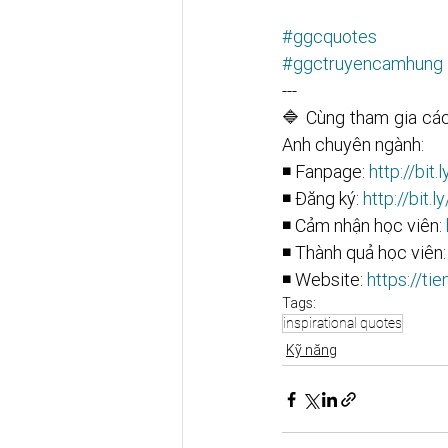
#ggcquotes
#ggctruyencamhung
--- 
🔷 Cùng tham gia các
Anh chuyên ngành: 
◾ Fanpage: 
http://bit.ly/
◾ Đăng ký: 
http://bit.ly/li
◾ Cảm nhận học viên: 
◾ Thành quả học viên:
◾ Website: 
https://ti
Tags:
inspirational quotes
Kỹ năng