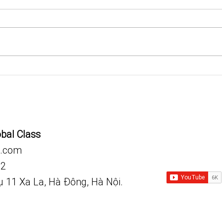
Khoá học Tiếng Anh Chuyên
CÔN
ngành dành cho bác sĩ nhi -
NĂN
sơ sinh
obal Class
.com
92
vụ 11 Xa La, Hà Đông, Hà Nội.