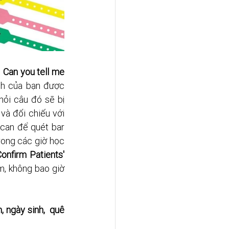
 
Can you tell me 
nh của bạn được 
ỏi câu đó sẽ bị 
và đối chiếu với 
can để quét bar 
rong các giờ học 
onfirm Patients' 
m, không bao giờ 
 ngày sinh,  quê 