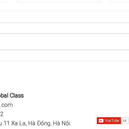
Năng
Help yourself - Tự giúp chính
mình
obal Class
.com
92
vụ 11 Xa La, Hà Đông, Hà Nội.