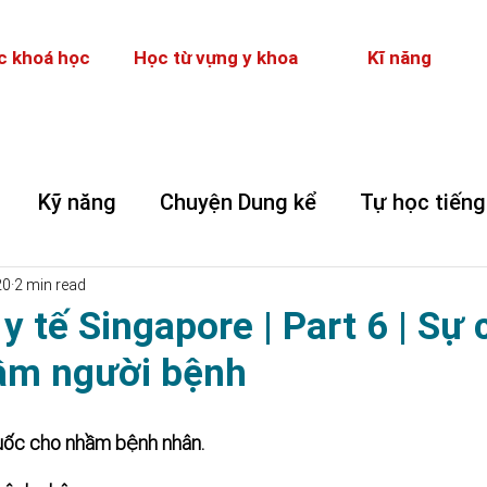
c khoá học
Học từ vựng y khoa
Kĩ năng
Kỹ năng
Chuyện Dung kể
Tự học tiếng
20
2 min read
 y tế Singapore | Part 6 | Sự 
ầm người bệnh
uốc cho nhầm bệnh nhân. 