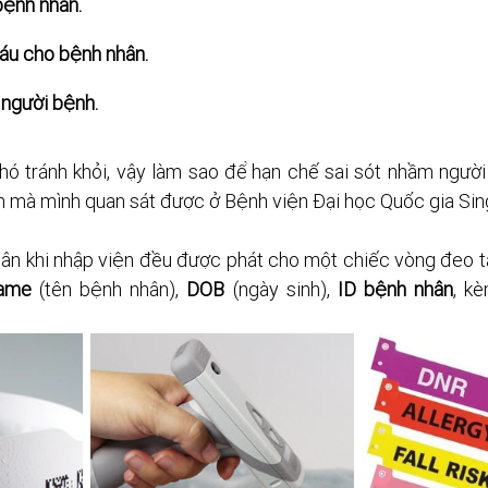
bệnh nhân.
u cho bệnh nhân.
người bệnh. 
 khó tránh khỏi, vậy làm sao để hạn chế sai sót nhầm ngườ
ch mà mình quan sát được ở Bệnh viện Đại học Quốc gia Si
n khi nhập viện đều được phát cho một chiếc vòng đeo tay
name
 (tên bệnh nhân), 
DOB 
(ngày sinh), 
ID bệnh nhân
, k