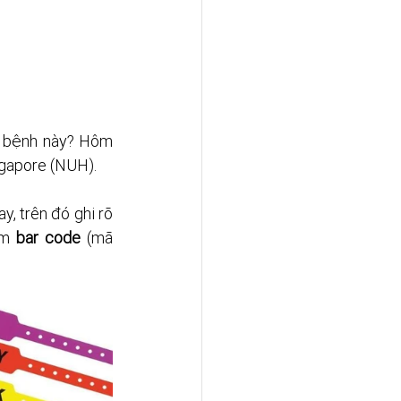
i bệnh này? Hôm 
ngapore (NUH). 
, trên đó ghi rõ 
èm 
bar code
 (mã 