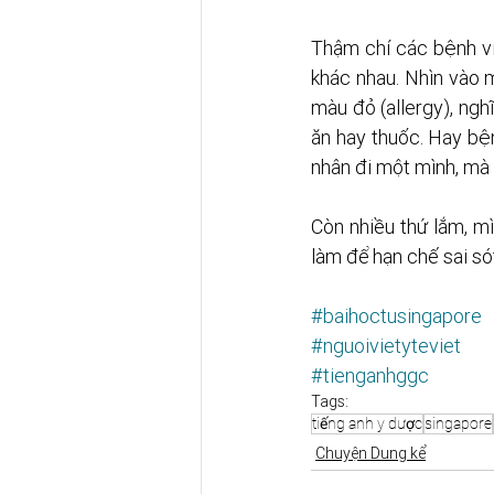
Thậm chí các bệnh v
khác nhau. Nhìn vào m
màu đỏ (allergy), ngh
ăn hay thuốc. Hay bệ
nhân đi một mình, mà 
Còn nhiều thứ lắm, mì
làm để hạn chế sai só
#baihoctusingapore
#nguoivietyteviet
#tienganhggc
Tags:
tiếng anh y dược
singapore
Chuyện Dung kể