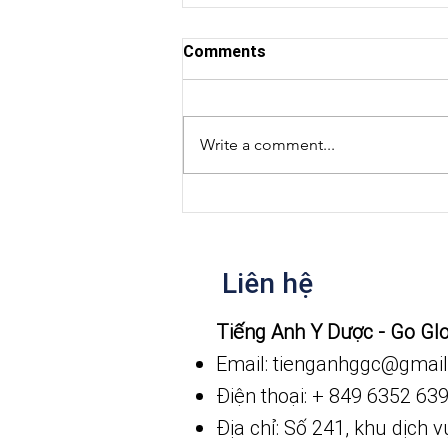
Comments
Write a comment...
Niềm vui nho nhỏ
Liên hệ
​Tiếng Anh Y Dược - Go Gl
Email: tienganhggc
@gmail
Điện thoại: + 849 6352 63
Địa chỉ: Số 241, khu dịch 