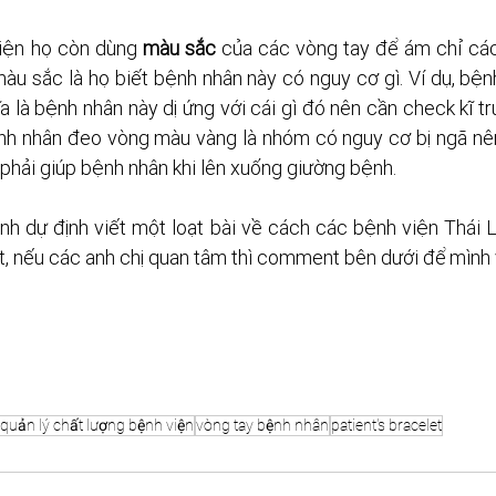
iện họ còn dùng 
màu sắc
 của các vòng tay để ám chỉ các 
àu sắc là họ biết bệnh nhân này có nguy cơ gì. Ví dụ, bệ
ĩa là bệnh nhân này dị ứng với cái gì đó nên cần check kĩ tr
nh nhân đeo vòng màu vàng là nhóm có nguy cơ bị ngã nê
phải giúp bệnh nhân khi lên xuống giường bệnh.
nh dự định viết một loạt bài về cách các bệnh viện Thái 
t, nếu các anh chị quan tâm thì comment bên dưới để mình v
quản lý chất lượng bệnh viện
vòng tay bệnh nhân
patient's bracelet