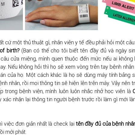
ất cứ một thủ thuật gì, nhân viên y tế đều phải hỏi một câu:
f birth?
 (Bạn có thể cho tôi biết tên đầy đủ và ngày si
 câu cửa miệng, mình quen thuộc đến mức nếu ai không h
ay. Nếu không hỏi thì họ sẽ xem vòng trên tay bệnh nhân 
 án của họ. Một cách khác là họ sẽ dùng máy tính bảng s
nh nhân, rồi mọi thông tin sẽ hiện lên trên máy. Vậy nên t
ếp trong bệnh viện, mình luôn luôn nhắc nhở học viên là 
C
ãy xác nhận lại thông tin người bệnh trước rồi làm gì mới là
 việc đơn giản nhất là check lại 
tên đầy đủ của bệnh nhân,
ồi mới phát. 