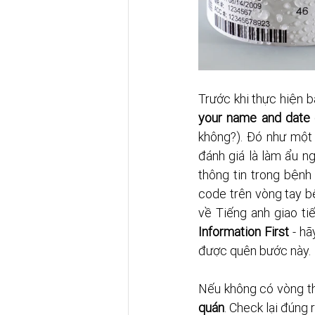
Trước khi thực hiện b
your name and date o
không?). Đó như một
đánh giá là làm ẩu ng
thông tin trong bệnh
code trên vòng tay bệ
về Tiếng anh giao ti
Information First
 - h
được quên bước này. 
Nếu không có vòng thì
quán
. Check lại đúng r