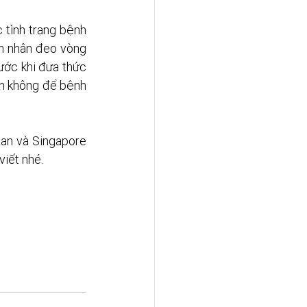
tình trạng bệnh 
nh nhân đeo vòng 
ước khi đưa thức 
n không để bệnh 
Lan và Singapore 
iết nhé. 