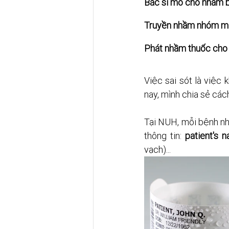
Bác sĩ mổ cho nhầm 
Truyền nhầm nhóm má
Phát nhầm thuốc cho 
Việc sai sót là việc
nay, mình chia sẻ cá
Tại NUH, mỗi bệnh nhâ
thông tin: 
patient's 
vạch)...