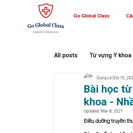
Go Global Class
Cá
All posts
Từ vựng Y khoa
Teaching and Learning
Dung Le
Oct 15, 20
Bài học từ
khoa - Nh
Updated:
Mar 8, 2021
Điều dưỡng truyền th