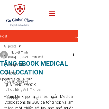
Post
All posts
Nguyệt Trịnh
All posts
Aug 30, 2021
1 min read
TẶNG EBOOK MEDICAL
Từ vựng Y khoa
COLLOCATION
Kỹ năng
Updated:
Sep 14, 2021
Chuyện Dung kể
QUÀ TẶNG EBOOK
Tự học tiếng Anh Y khoa
 Sau khi khép lại series ngắn Medical 
Teaching and Learning
Collocations thì GGC đã tổng hợp và làm 
thành một chiếc sổ tay nho nhỏ muốn 