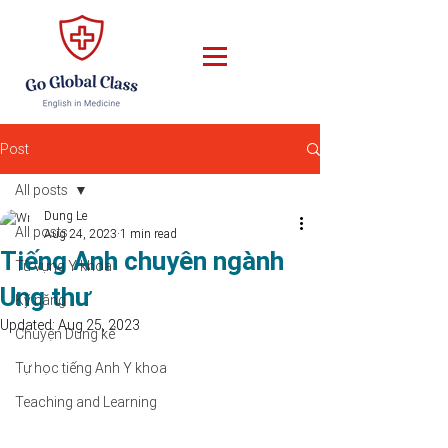
Post
All posts
Dung Le
All posts
Aug 24, 2023
1 min read
Tiếng Anh chuyên ngành
Từ vựng Y khoa
Ung thư
Kỹ năng
Updated:
Aug 25, 2023
Chuyện Dung kể
Tự học tiếng Anh Y khoa
Teaching and Learning