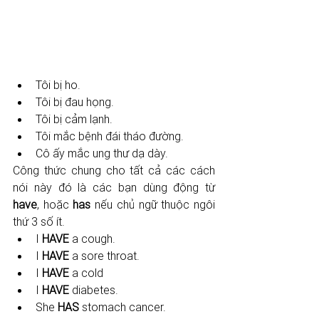
Tôi bị ho. 
Tôi bị đau họng. 
Tôi bị cảm lạnh. 
Tôi mắc bệnh đái tháo đường. 
Cô ấy mắc ung thư dạ dày.
Công thức chung cho tất cả các cách 
nói này đó là các bạn dùng động từ 
have
, hoặc 
has 
nếu chủ ngữ thuộc ngôi 
thứ 3 số ít.
I 
HAVE 
a cough.
I 
HAVE 
a sore throat.
I 
HAVE 
a cold
I 
HAVE 
diabetes.
She 
HAS 
stomach cancer.