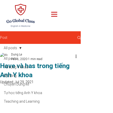
Post
All posts
Dung Le
All posts
Feb 8, 2020
1 min read
Have và has trong tiếng
Từ vựng Y khoa
Anh Y khoa
Kỹ năng
Updated:
Jul 29, 2021
Chuyện Dung kể
Tự học tiếng Anh Y khoa
Teaching and Learning