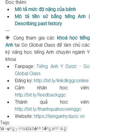
Đọc thêm:
Mô tả mức độ nặng của bệnh
Mô tả tiền sử bằng tiếng Anh | 
Describing past history
---
🔷 Cùng tham gia các 
khoá học tiếng 
Anh
 tại Go Global Class để làm chủ các 
kỹ năng học tiếng Anh chuyên ngành Y 
khoa: 
Fanpage: 
Tiếng Anh Y Dược - Go 
Global Class
Đăng ký: 
http://bit.ly/linkdkggconline​​​​​​​​​​​
Cảm nhận học viên: 
http://bit.ly/feedbackggc​​​​​​​​​​​
Thành quả học viên: 
http://bit.ly/thanhquahocvienggc​​​​​
Website: 
https://tienganhyduoc.vn
Tags:
từ vựng y khoa
bị bệnh tiếng anh là gì