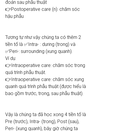
đoán sau phẫu thuật 
👉Postoperative care (n): chăm sóc 
hậu phẫu 
Tương tự như vậy chúng ta có thêm 2 
tiền tố là ✅Intra- : during (trong) và 
✅Peri-: surrounding (xung quanh). 
Ví dụ: 
👉Intraoperative care: chăm sóc trong 
quá trình phẫu thuật. 
👉Intraoperative care: chăm sóc xung 
quanh quá trình phẫu thuật (được hiểu là 
bao gồm trước, trong, sau phẫu thuật). 
Vậy là chúng ta đã học xong 4 tiền tố là 
Pre (trước), Intra- (trong), Post (sau), 
Peri- (xung quanh), bây giờ chúng ta 