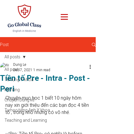
Post
All posts
Dung Le
All posts
Dec 7, 2021
1 min read
Tiền tố Pre - Intra - Post -
Từ vựng Y khoa
Peri
Kỹ năng
Chuyên mục học 1 biết 10 ngày hôm 
Chuyện Dung kể
nay xin giới thiệu đến các bạn đọc 4 tiền 
Tự học tiếng Anh Y khoa
tố , trông nhỏ nhưng có võ nhé. 
Teaching and Learning
✅Pre: Tiền tố Pre- có nghĩa là before 