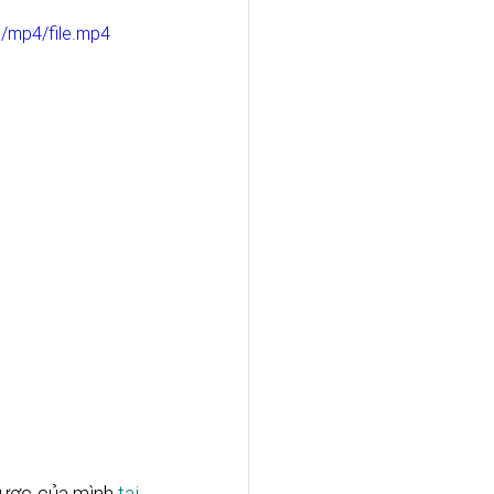
/mp4/file.mp4
Dược của mình 
tại 