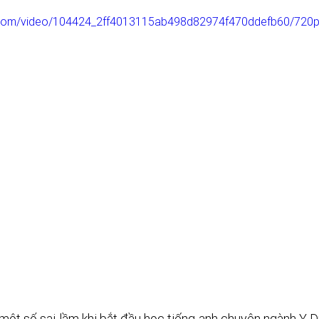
ic.com/video/104424_2ff4013115ab498d82974f470ddefb60/720p
 một số sai lầm khi bắt đầu học tiếng anh chuyên ngành Y 