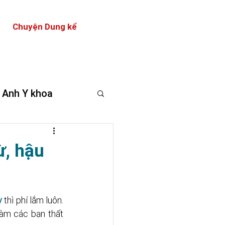
Chuyện Dung kể
 Anh Y khoa
ừ, hậu
y
 thì phí lắm luôn. 
àm các bạn thất 