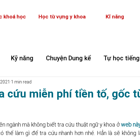
c khoá học
Học từ vựng y khoa
Kĩ năng
Kỹ năng
Chuyện Dung kể
Tự học tiếng
 2021
1 min read
a cứu miễn phí tiền tố, gốc t
ên ngành mà không biết tra cứu thuật ngữ y khoa ở 
web nà
 thể làm gì để tra cứu nhanh hơn nhé. Hẳn là sẽ không l