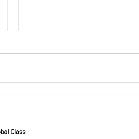
Tiếng Anh dùng để báo cáo
Tiến
trong các hội nghị quốc tế
Surg
obal Class