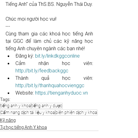
Tiếng Anh" của ThS.BS. Nguyễn Thái Duy.
Chúc mọi người học vui! 
---
Cùng tham gia các khoá học tiếng Anh 
tại GGC để làm chủ các kỹ năng học 
tiếng Anh chuyên ngành các bạn nhé! 
Đăng ký: 
bit.ly/linkdkggconline
Cảm nhận học viên: 
http://bit.ly/feedbackggc
Thành quả học viên: 
http://bit.ly/thanhquahocvienggc
Website: 
https://tienganhyduoc.vn
Tags:
tiếng anh y khoa
tiếng anh y dược
Cẩm nang dịch tài liệu y khoa
biên phiên dịch y khoa
Kỹ năng
Tự học tiếng Anh Y khoa