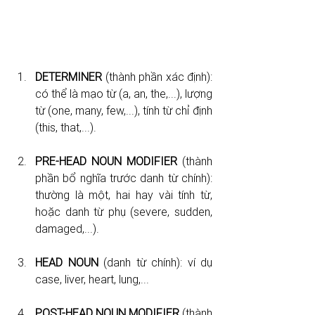
DETERMINER 
(thành phần xác định): 
có thể là mạo từ (a, an, the,...), lượng 
từ (one, many, few,...), tính từ chỉ định 
(this, that,...).
PRE-HEAD NOUN MODIFIER
 (thành 
phần bổ nghĩa trước danh từ chính): 
thường là một, hai hay vài tính từ, 
hoặc danh từ phụ (severe, sudden, 
damaged,...).
HEAD NOUN
 (danh từ chính): ví dụ 
case, liver, heart, lung,... 
POST-HEAD NOUN MODIFIER
 (thành 