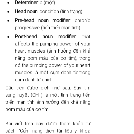
Determiner
: a (một)
Head noun
: condition (tình trạng) 
Pre-head noun modifier
: chronic 
progressive (tiến triển mạn tính).
Post-head noun modifier
: that 
affects the pumping power of your 
heart muscles (ảnh hưởng đến khả 
năng bơm máu của cơ tim), trong 
đó the pumping power of your heart 
muscles là một cụm danh từ trong 
cụm danh từ chính.  
Câu trên được dịch như sau: Suy tim 
sung huyết (CHF) là một tình trạng tiến 
triển mạn tính ảnh hưởng đến khả năng 
bơm máu của cơ tim. 
Bài viết trên đây được tham khảo từ 
sách "Cẩm nang dịch tài liệu y khoa 