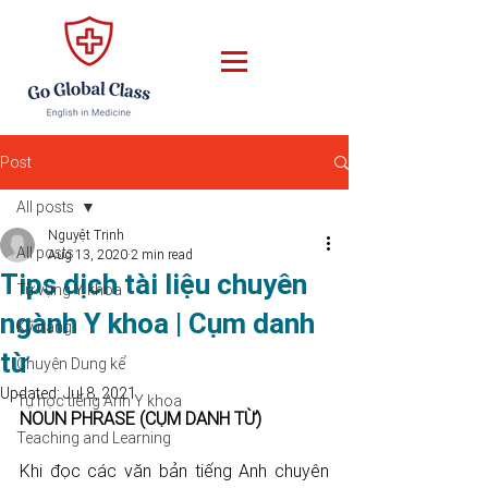
Post
All posts
Nguyệt Trịnh
All posts
Aug 13, 2020
2 min read
Tips dịch tài liệu chuyên
Từ vựng Y khoa
ngành Y khoa | Cụm danh
Kỹ năng
từ
Chuyện Dung kể
Updated:
Jul 8, 2021
Tự học tiếng Anh Y khoa
NOUN PHRASE (CỤM DANH TỪ) 
Teaching and Learning
Khi đọc các văn bản tiếng Anh chuyên 