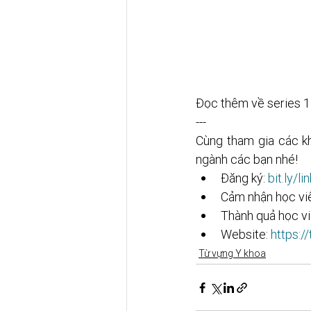
Đọc thêm về series 
---
Cùng tham gia các k
ngành các bạn nhé! 
Đăng ký: 
bit.ly/l
Cảm nhận học viê
Thành quả học vi
Website: 
https:/
Từ vựng Y khoa