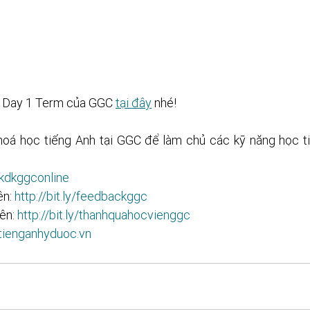
1 Day 1 Term của GGC 
tại đây
 nhé!
hoá học tiếng Anh tại GGC để làm chủ các kỹ năng học t
inkdkggconline
n: 
http://bit.ly/feedbackggc
ên: 
http://bit.ly/thanhquahocvienggc
/tienganhyduoc.vn