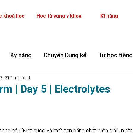
c khoá học
Học từ vựng y khoa
Kĩ năng
Kỹ năng
Chuyện Dung kể
Tự học tiếng
 2021
1 min read
rm | Day 5 | Electrolytes
ghe câu "Mất nước và mất cân bằng chất điện giải", nước l