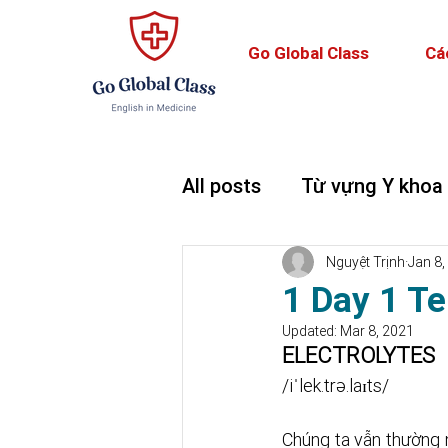
Go Global Class
Cá
All posts
Từ vựng Y khoa
Teaching and Learning
Nguyệt Trịnh
Jan 8,
1 Day 1 Te
Updated:
Mar 8, 2021
ELECTROLYTES
/iˈlek.trə.laɪts/
Chúng ta vẫn thường n