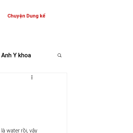
Chuyện Dung kể
 Anh Y khoa
à water rồi, vậy 