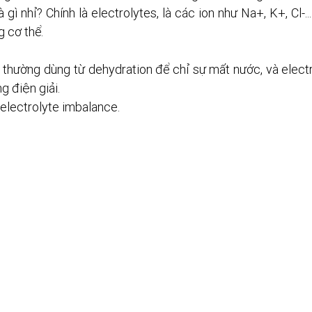
à gì nhỉ? Chính là electrolytes, là các ion như Na+, K+, Cl-..
g cơ thể.
a thường dùng từ dehydration để chỉ sự mất nước, và elect
g điện giải.
electrolyte imbalance.