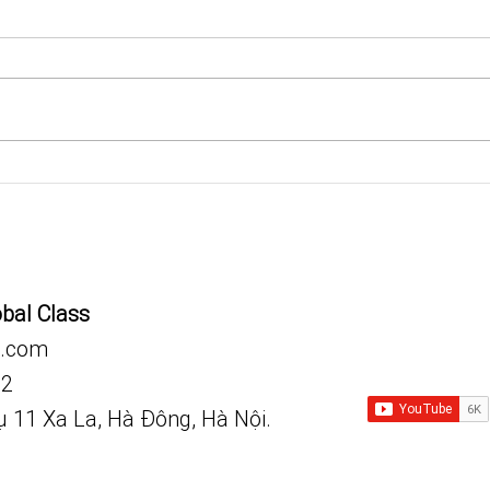
25 most common signs and
Từ v
symptoms of GI diseases
Epid
obal Class
.com
92
vụ 11 Xa La, Hà Đông, Hà Nội.