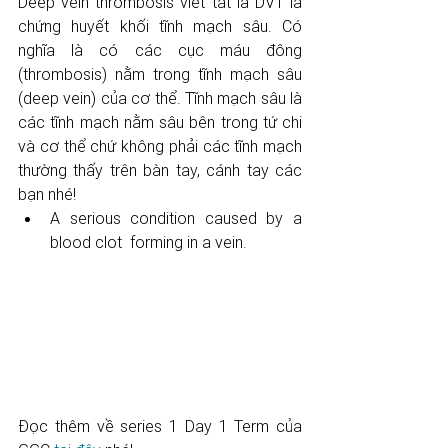
Deep vein thrombosis viết tắt là DVT là 
chứng huyết khối tĩnh mạch sâu. Có 
nghĩa là có các cục máu đông 
(thrombosis) nằm trong tĩnh mạch sâu 
(deep vein) của cơ thể. Tĩnh mạch sâu là 
các tĩnh mạch nằm sâu bên trong tứ chi 
và cơ thể chứ không phải các tĩnh mạch 
thường thấy trên bàn tay, cánh tay các 
bạn nhé! 
A serious condition caused by a 
blood clot  forming in a vein.  
Đọc thêm về series 1 Day 1 Term của 