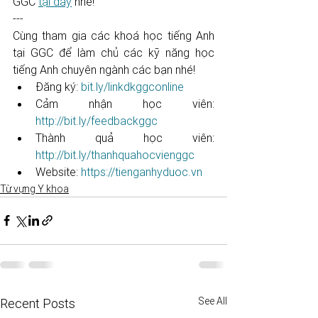
GGC 
tại đây
 nhé!
---
Cùng tham gia các khoá học tiếng Anh 
tại GGC để làm chủ các kỹ năng học 
tiếng Anh chuyên ngành các bạn nhé! 
Đăng ký: 
bit.ly/linkdkggconline
Cảm nhận học viên: 
http://bit.ly/feedbackggc
Thành quả học viên: 
http://bit.ly/thanhquahocvienggc
Website: 
https://tienganhyduoc.vn
Từ vựng Y khoa
See All
Recent Posts