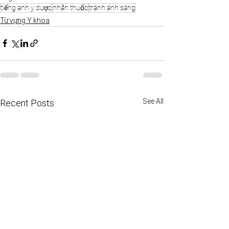
tiếng anh y dược
nhãn thuốc
tránh ánh sáng
Từ vựng Y khoa
See All
Recent Posts