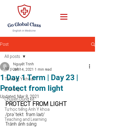
Post
All posts
Nguyệt Trịnh
All posts
Jan 14, 2021
1 min read
1 Day 1 Term | Day 23 |
Từ vựng Y khoa
Protect from light
Kỹ năng
Updated:
Mar 8, 2021
Chuyện Dung kể
PROTECT FROM LIGHT 
Tự học tiếng Anh Y khoa
/prəˈtekt  frəm laɪt/ 
Teaching and Learning
Tránh ánh sáng 