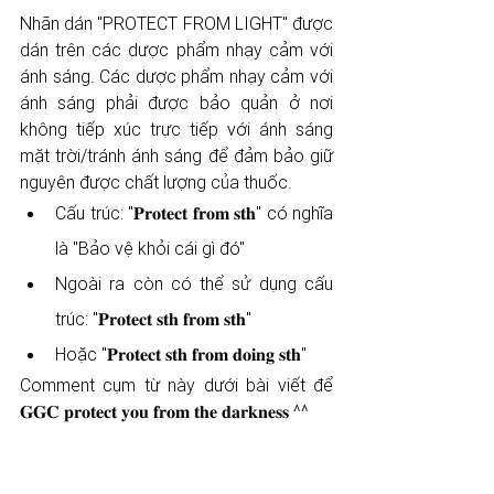
Nhãn dán "PROTECT FROM LIGHT" được 
dán trên các dược phẩm nhạy cảm với 
ánh sáng. Các dược phẩm nhạy cảm với 
ánh sáng phải được bảo quản ở nơi 
không tiếp xúc trực tiếp với ánh sáng 
mặt trời/tránh ánh sáng để đảm bảo giữ 
nguyên được chất lượng của thuốc. 
Cấu trúc: "𝐏𝐫𝐨𝐭𝐞𝐜𝐭 𝐟𝐫𝐨𝐦 𝐬𝐭𝐡" có nghĩa 
là "Bảo vệ khỏi cái gì đó" 
Ngoài ra còn có thể sử dụng cấu 
trúc: "𝐏𝐫𝐨𝐭𝐞𝐜𝐭 𝐬𝐭𝐡 𝐟𝐫𝐨𝐦 𝐬𝐭𝐡" 
Hoặc "𝐏𝐫𝐨𝐭𝐞𝐜𝐭 𝐬𝐭𝐡 𝐟𝐫𝐨𝐦 𝐝𝐨𝐢𝐧𝐠 𝐬𝐭𝐡"
Comment cụm từ này dưới bài viết để 
𝐆𝐆𝐂 𝐩𝐫𝐨𝐭𝐞𝐜𝐭 𝐲𝐨𝐮 𝐟𝐫𝐨𝐦 𝐭𝐡𝐞 𝐝𝐚𝐫𝐤𝐧𝐞𝐬𝐬 ^^