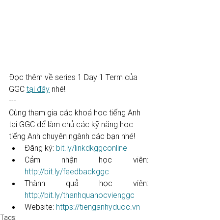
Đọc thêm về series 1 Day 1 Term của 
GGC 
tại đây
 nhé! 
--- 
Cùng tham gia các khoá học tiếng Anh 
tại GGC để làm chủ các kỹ năng học 
tiếng Anh chuyên ngành các bạn nhé! 
Đăng ký: 
bit.ly/linkdkggconline
Cảm nhận học viên: 
http://bit.ly/feedbackggc
Thành quả học viên: 
http://bit.ly/thanhquahocvienggc
Website: 
https://tienganhyduoc.vn
Tags: