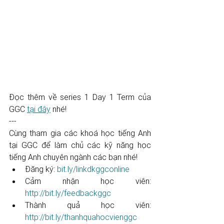
Đọc thêm về series 1 Day 1 Term của 
GGC 
tại đây
 nhé!
---
Cùng tham gia các khoá học tiếng Anh 
tại GGC để làm chủ các kỹ năng học 
tiếng Anh chuyên ngành các bạn nhé! 
Đăng ký: 
bit.ly/linkdkggconline
Cảm nhận học viên: 
http://bit.ly/feedbackggc
Thành quả học viên: 
http://bit.ly/thanhquahocvienggc