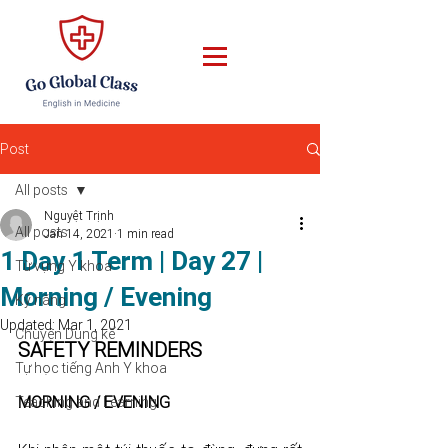
Post
All posts
Nguyệt Trịnh
All posts
Jan 14, 2021
1 min read
1 Day 1 Term | Day 27 |
Từ vựng Y khoa
Morning / Evening
Kỹ năng
Updated:
Mar 1, 2021
Chuyện Dung kể
SAFETY REMINDERS
Tự học tiếng Anh Y khoa
MORNING / EVENING
Teaching and Learning