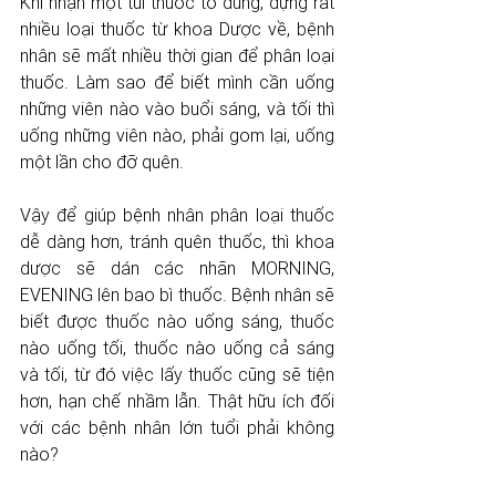
Khi nhận một túi thuốc to đùng, đựng rất 
nhiều loại thuốc từ khoa Dược về, bệnh 
nhân sẽ mất nhiều thời gian để phân loại 
thuốc. Làm sao để biết mình cần uống 
những viên nào vào buổi sáng, và tối thì 
uống những viên nào, phải gom lại, uống 
một lần cho đỡ quên. 
Vậy để giúp bệnh nhân phân loại thuốc 
dễ dàng hơn, tránh quên thuốc, thì khoa 
dược sẽ dán các nhãn MORNING, 
EVENING lên bao bì thuốc. Bệnh nhân sẽ 
biết được thuốc nào uống sáng, thuốc 
nào uống tối, thuốc nào uống cả sáng 
và tối, từ đó việc lấy thuốc cũng sẽ tiện 
hơn, hạn chế nhầm lẫn. Thật hữu ích đối 
với các bệnh nhân lớn tuổi phải không 
nào?