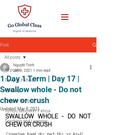
Post
All posts
Nguyệt Trịnh
All posts
Jan 9, 2021
1 min read
1 Day 1 Term | Day 17 |
Từ vựng Y khoa
Swallow whole - Do not
Kỹ năng
chew or crush
Chuyện Dung kể
Updated:
Mar 8, 2021
Tự học tiếng Anh Y khoa
SWALLOW WHOLE - DO NOT 
Teaching and Learning
CHEW OR CRUSH 
/ˈswɑːləʊ  həʊl  duː  nɑːt  tʃuː  ɔːr  krʌʃ/ 