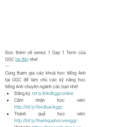
Đọc thêm về series 1 Day 1 Term của 
GGC 
tại đây
 nhé!
---
Cùng tham gia các khoá học tiếng Anh 
tại GGC để làm chủ các kỹ năng học 
tiếng Anh chuyên ngành các bạn nhé! 
Đăng ký: 
bit.ly/linkdkggconline
Cảm nhận học viên: 
http://bit.ly/feedbackggc
Thành quả học viên: 
http://bit.ly/thanhquahocvienggc