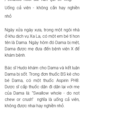
Uống cả viên - không cắn hay nghiền 
nhỏ
Ngày xửa ngày xưa, trong một ngôi nhà 
ở khu dịch vụ Xa La, có một em bé tí hon 
tên là Dama. Ngày hôm đó Dama bị mệt, 
Dama được mẹ đưa đến bệnh viện X để 
khám bệnh. 
Bác sĩ Hudo khám cho Dama và kết luận 
Dama bị sốt. Trong đơn thuốc BS kê cho 
bé Dama, có một thuốc Aspirin PH8. 
Dược sĩ cấp thuốc dặn đi dặn lại với mẹ 
của Dama là: "Swallow whole - do not 
chew or crush"  nghĩa là uống cả viên, 
không được nhai hay nghiền nhỏ.