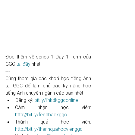
Đọc thêm về series 1 Day 1 Term của 
GGC 
tại đây
 nhé!
---
Cùng tham gia các khoá học tiếng Anh 
tại GGC để làm chủ các kỹ năng học 
tiếng Anh chuyên ngành các bạn nhé! 
Đăng ký: 
bit.ly/linkdkggconline
Cảm nhận học viên: 
http://bit.ly/feedbackggc
Thành quả học viên: 
http://bit.ly/thanhquahocvienggc