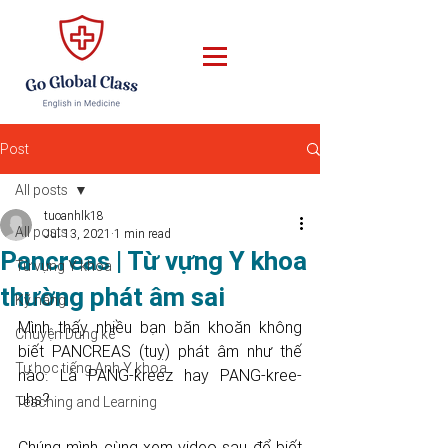
Post
All posts
tuoanhlk18
All posts
Jul 13, 2021
1 min read
Pancreas | Từ vựng Y khoa
Từ vựng Y khoa
thường phát âm sai
Kỹ năng
Mình thấy nhiều bạn băn khoăn không 
Chuyện Dung kể
biết PANCREAS (tuỵ) phát âm như thế 
Tự học tiếng Anh Y khoa
nào. Là PANG-kreez hay PANG-kree-
uhs? 
Teaching and Learning
Chúng mình cùng xem video sau để biết 