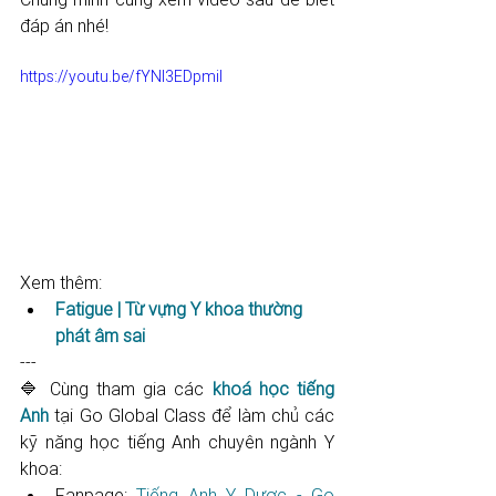
đáp án nhé!
https://youtu.be/fYNI3EDpmiI
Xem thêm:
Fatigue | Từ vựng Y khoa thường 
phát âm sai
---
🔷 Cùng tham gia các 
khoá học tiếng 
Anh
 tại Go Global Class để làm chủ các 
kỹ năng học tiếng Anh chuyên ngành Y 
khoa: 
Fanpage: 
Tiếng Anh Y Dược - Go 