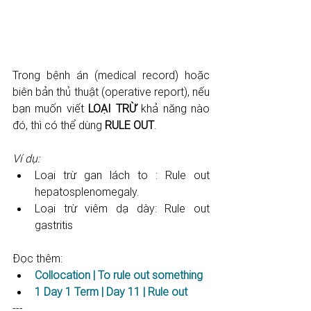
Trong bệnh án (medical record) hoặc 
biên bản thủ thuật (operative report), nếu 
bạn muốn viết 
LOẠI TRỪ 
khả năng nào 
đó, thì có thể dùng 
RULE OUT
.
Ví dụ:
Loại trừ gan lách to : Rule out 
hepatosplenomegaly.
Loại trừ viêm dạ dày: Rule out 
gastritis
Đọc thêm:
Collocation | To rule out something
1 Day 1 Term | Day 11 | Rule out
---