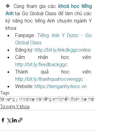
🔷 Cùng tham gia các 
khoá học tiếng 
Anh
 tại Go Global Class để làm chủ các 
kỹ năng học tiếng Anh chuyên ngành Y 
khoa: 
Fanpage: 
Tiếng Anh Y Dược - Go 
Global Class
Đăng ký: 
http://bit.ly/linkdkggconline​​​​​​​​​​​
Cảm nhận học viên: 
http://bit.ly/feedbackggc​​​​​​​​​​​
Thành quả học viên: 
http://bit.ly/thanhquahocvienggc​​​​​
Website: 
https://tienganhyduoc.vn
Tags:
từ vựng y khoa
loại trừ tiếng anh
chẩn đoán loại trừ
Từ vựng Y khoa