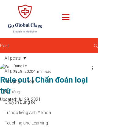
Post
All posts
Dung Le
All posts
Feb 8, 2020
1 min read
Rule out | Chẩn đoán loại
Từ vựng Y khoa
trừ
Kỹ năng
Updated:
Jul 29, 2021
Chuyện Dung kể
Tự học tiếng Anh Y khoa
Teaching and Learning