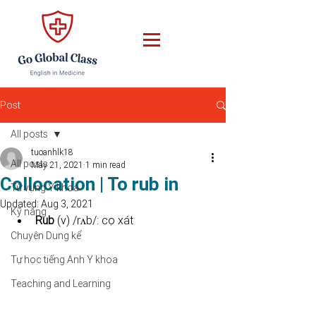
Post
All posts
tuoanhlk18
All posts
May 21, 2021
1 min read
Collocation | To rub in
Từ vựng Y khoa
Updated:
Aug 3, 2021
Kỹ năng
Rub 
(v) /rʌb/: cọ xát
Chuyện Dung kể
Tự học tiếng Anh Y khoa
Teaching and Learning