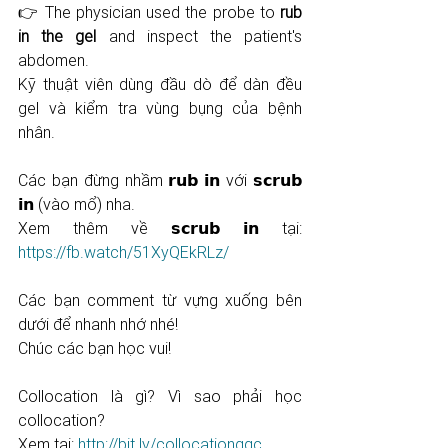
👉 The physician used the probe to 
rub 
in the gel
 and inspect the patient's 
abdomen.
Kỹ thuật viên dùng đầu dò để dàn đều 
gel và kiểm tra vùng bụng của bệnh 
nhân.
Các bạn đừng nhầm 𝗿𝘂𝗯 𝗶𝗻 với 𝘀𝗰𝗿𝘂𝗯 
𝗶𝗻 (vào mổ) nha.
Xem thêm về 𝘀𝗰𝗿𝘂𝗯 𝗶𝗻 tại: 
https://fb.watch/51XyQEkRLz/
Các bạn comment từ vựng xuống bên 
dưới để nhanh nhớ nhé!
Chúc các bạn học vui!
Collocation là gì? Vì sao phải học 
collocation?
Xem tại: 
http://bit.ly/collocationggc