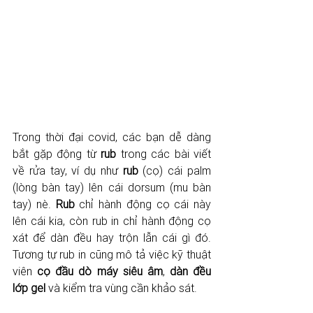
Trong thời đại covid, các bạn dễ dàng 
bắt gặp động từ 
rub 
trong các bài viết 
về rửa tay, ví dụ như 
rub 
(cọ) cái palm 
(lòng bàn tay) lên cái dorsum (mu bàn 
tay) nè. 
Rub 
chỉ hành động cọ cái này 
lên cái kia, còn rub in chỉ hành động cọ 
xát để dàn đều hay trộn lẫn cái gì đó. 
Tương tự rub in cũng mô tả việc kỹ thuật 
viên 
cọ đầu dò máy siêu âm
, 
dàn đều 
lớp gel
 và kiểm tra vùng cần khảo sát.