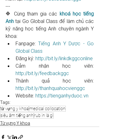
---
🔷 Cùng tham gia các 
khoá học tiếng 
Anh
 tại Go Global Class để làm chủ các 
kỹ năng học tiếng Anh chuyên ngành Y 
khoa: 
Fanpage: 
Tiếng Anh Y Dược - Go 
Global Class
Đăng ký: 
http://bit.ly/linkdkggconline​​​​​​​​​​​
Cảm nhận học viên: 
http://bit.ly/feedbackggc​​​​​​​​​​​
Thành quả học viên: 
http://bit.ly/thanhquahocvienggc​​​​​
Website: 
https://tienganhyduoc.vn
Tags:
từ vựng y khoa
medical collocation
siêu âm tiếng anh
rub in là gì
Từ vựng Y khoa