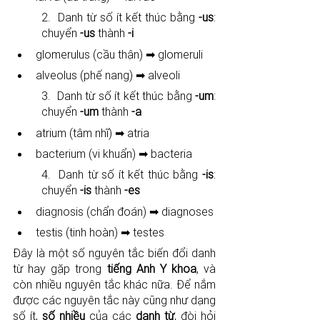
2.  Danh từ số ít kết thúc bằng 
-us
: 
chuyển 
-us
 thành 
-i
glomerulus (cầu thận) ➡ glomeruli
alveolus (phế nang) ➡ alveoli
3️.  Danh từ số ít kết thúc bằng 
-um
: 
chuyển 
-um
 thành 
-a
atrium (tâm nhĩ) ➡ atria
bacterium (vi khuẩn) ➡ bacteria
4️.  Danh từ số ít kết thúc bằng 
-is
: 
chuyển 
-is
 thành 
-es
diagnosis (chẩn đoán) ➡ diagnoses
testis (tinh hoàn) ➡ testes
Đây là một số nguyên tắc biến đổi danh 
từ hay gặp trong 
tiếng Anh Y khoa
, và 
còn nhiều nguyên tắc khác nữa. Để nắm 
được các nguyên tắc này cũng như dạng 
số ít, 
số nhiều
 của các 
danh từ
, đòi hỏi 