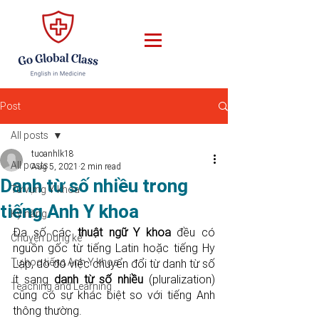
Post
All posts
tuoanhlk18
All posts
Aug 5, 2021
2 min read
Danh từ số nhiều trong
Từ vựng Y khoa
tiếng Anh Y khoa
Kỹ năng
Đa số các 
thuật ngữ Y khoa
 đều có 
Chuyện Dung kể
nguồn gốc từ tiếng Latin hoặc tiếng Hy 
Tự học tiếng Anh Y khoa
Lạp, do đó việc chuyển đổi từ danh từ số 
ít sang 
danh từ số nhiều
 (pluralization) 
Teaching and Learning
cũng có sự khác biệt so với tiếng Anh 
thông thường.