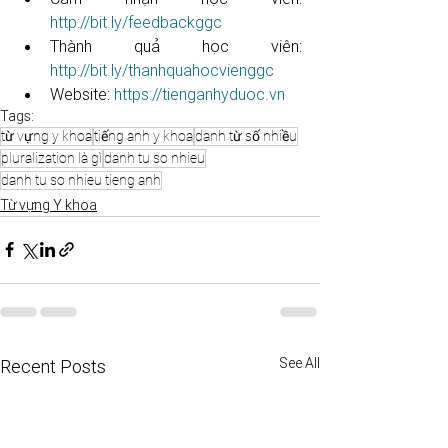
http://bit.ly/feedbackggc​​​​​​​​​​​
Thành quả học viên: 
http://bit.ly/thanhquahocvienggc​​​​​
Website: 
https://tienganhyduoc.vn
Tags:
từ vựng y khoa
tiếng anh y khoa
danh từ số nhiều
pluralization là gì
danh tu so nhieu
danh tu so nhieu tieng anh
Từ vựng Y khoa
See All
Recent Posts