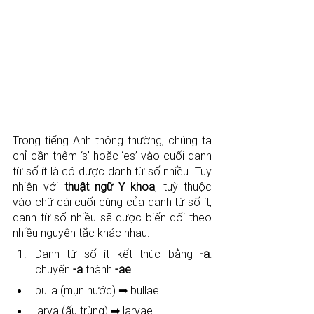
Trong tiếng Anh thông thường, chúng ta 
chỉ cần thêm ‘s’ hoặc ‘es’ vào cuối danh 
từ số ít là có được danh từ số nhiều. Tuy 
nhiên với 
thuật ngữ Y khoa
, tuỳ thuộc 
vào chữ cái cuối cùng của danh từ số ít, 
danh từ số nhiều sẽ được biến đổi theo 
nhiều nguyên tắc khác nhau:
Danh từ số ít kết thúc bằng 
-a
: 
chuyển 
-a
 thành 
-ae
bulla (mụn nước) ➡ bullae
larva (ấu trùng) ➡ larvae