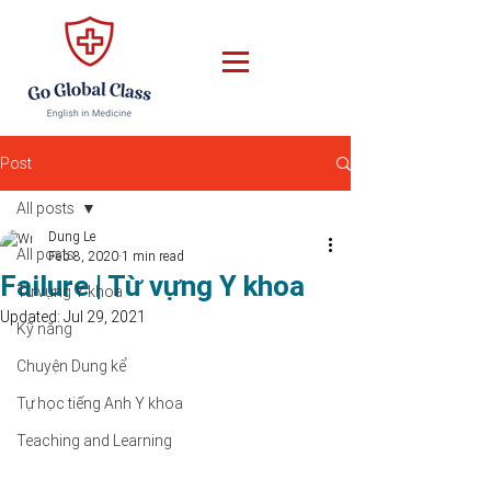
Post
All posts
Dung Le
All posts
Feb 8, 2020
1 min read
Failure | Từ vựng Y khoa
Từ vựng Y khoa
Updated:
Jul 29, 2021
Kỹ năng
Chuyện Dung kể
Tự học tiếng Anh Y khoa
Teaching and Learning