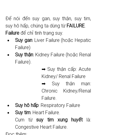
Để nói đến suy gan, suy thận, suy tim, 
suy hô hấp, chúng ta dùng từ 
FAILURE
.
Failure 
để chỉ tình trạng suy.
Suy gan
: Liver Failure (hoặc Hepatic 
Failure)
Suy thận
: Kidney Failure (hoặc Renal 
Failure). 
➡ Suy thận cấp: Acute 
Kidney/ Renal Failure
➡ Suy thận mạn: 
Chronic Kidney/Renal 
Failure.
Suy hô hấp
: Respiratory Failure
Suy tim
: Heart Failure. 
Cụm từ 
suy tim xung huyết 
là: 
Congestive Heart Failure.
Đọc thêm: