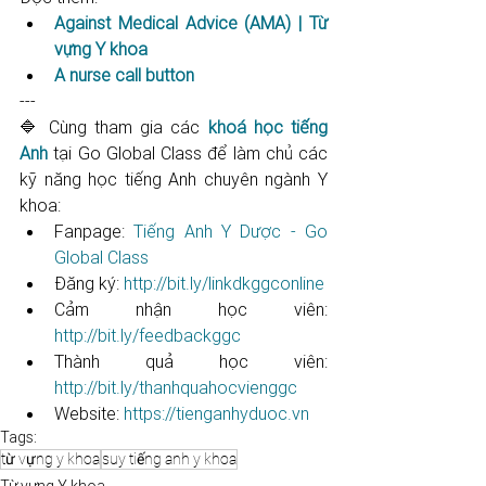
Against Medical Advice (AMA) | Từ 
vựng Y khoa
A nurse call button
---
🔷 Cùng tham gia các 
khoá học tiếng 
Anh
 tại Go Global Class để làm chủ các 
kỹ năng học tiếng Anh chuyên ngành Y 
khoa: 
Fanpage: 
Tiếng Anh Y Dược - Go 
Global Class
Đăng ký: 
http://bit.ly/linkdkggconline​​​​​​​​​​​
Cảm nhận học viên: 
http://bit.ly/feedbackggc​​​​​​​​​​​
Thành quả học viên: 
http://bit.ly/thanhquahocvienggc​​​​​
Website: 
https://tienganhyduoc.vn
Tags:
từ vựng y khoa
suy tiếng anh y khoa