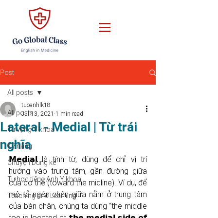
Post
All posts
tuoanhlk18
All posts
Jul 13, 2021
1 min read
Lateral - Medial | Từ trái
Từ vựng Y khoa
nghĩa
Kỹ năng
𝗠𝗲𝗱𝗶𝗮𝗹 là tính từ, dùng để chỉ vị trí 
Chuyện Dung kể
hướng vào trung tâm, gần đường giữa 
Tự học tiếng Anh Y khoa
của cơ thể (toward the midline). Ví dụ, để 
mô tả ngón chân giữa nằm ở trung tâm 
Teaching and Learning
của bàn chân, chúng ta dùng “the middle 
toe is located at 𝘁𝗵𝗲 𝗺𝗲𝗱𝗶𝗮𝗹 𝘀𝗶𝗱𝗲 𝗼𝗳 