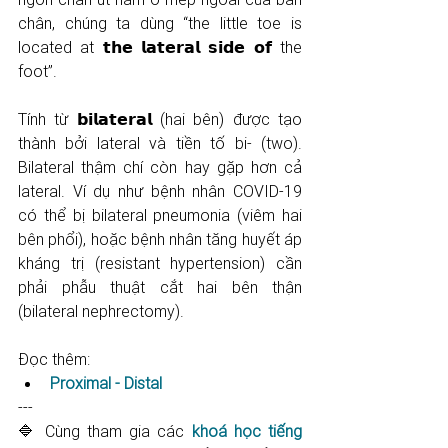
chân, chúng ta dùng “the little toe is 
located at 𝘁𝗵𝗲 𝗹𝗮𝘁𝗲𝗿𝗮𝗹 𝘀𝗶𝗱𝗲 𝗼𝗳 the 
foot”.
Tính từ 𝗯𝗶𝗹𝗮𝘁𝗲𝗿𝗮𝗹 (hai bên) được tạo 
thành bởi lateral và tiền tố bi- (two). 
Bilateral thậm chí còn hay gặp hơn cả 
lateral. Ví dụ như bệnh nhân COVID-19 
có thể bị bilateral pneumonia (viêm hai 
bên phổi), hoặc bệnh nhân tăng huyết áp 
kháng trị (resistant hypertension) cần 
phải phẫu thuật cắt hai bên thận 
(bilateral nephrectomy).
Đọc thêm:
Proximal - Distal
---
🔷 Cùng tham gia các 
khoá học tiếng 