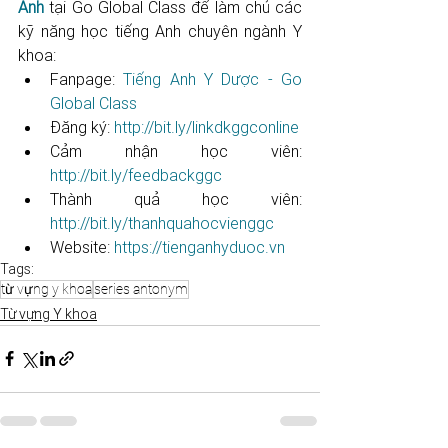
Anh
 tại Go Global Class để làm chủ các 
kỹ năng học tiếng Anh chuyên ngành Y 
khoa: 
Fanpage: 
Tiếng Anh Y Dược - Go 
Global Class
Đăng ký: 
http://bit.ly/linkdkggconline​​​​​​​​​​​
Cảm nhận học viên: 
http://bit.ly/feedbackggc​​​​​​​​​​​
Thành quả học viên: 
http://bit.ly/thanhquahocvienggc​​​​​
Website: 
https://tienganhyduoc.vn
Tags:
từ vựng y khoa
series antonym
Từ vựng Y khoa