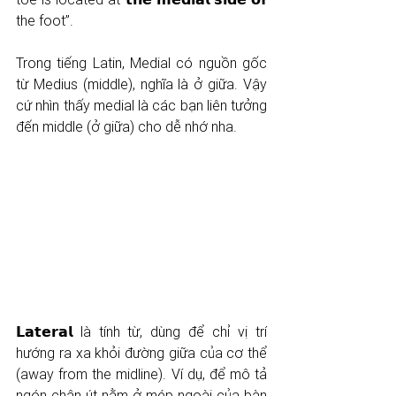
the foot”. 
Trong tiếng Latin, Medial có nguồn gốc 
từ Medius (middle), nghĩa là ở giữa. Vậy 
cứ nhìn thấy medial là các bạn liên tưởng 
đến middle (ở giữa) cho dễ nhớ nha.
𝗟𝗮𝘁𝗲𝗿𝗮𝗹 là tính từ, dùng để chỉ vị trí 
hướng ra xa khỏi đường giữa của cơ thể 
(away from the midline). Ví dụ, để mô tả 
ngón chân út nằm ở mép ngoài của bàn 