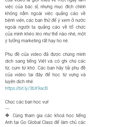
việc của bác sĩ, nhưng mục đích chính 
không nằm ngoài việc quảng cáo về 
bệnh viện, các bạn thử để ý xem ở nước 
ngoài người ta quảng cáo về tổ chức 
của mình khéo léo như thế nào nhé, một 
ý tưởng marketing rất hay ho nè.
Phụ đề của video đã được chúng mình 
dịch sang tiếng Việt và có ghi chú các 
từ, cụm từ khó. Các bạn hãy tải phụ đề 
của video tại đây để học từ vựng và 
luyện dịch nhé: 
https://bit.ly/3bX9acB
Chúc các bạn học vui! 
--- 
🔷 Cùng tham gia các khoá học tiếng 
Anh tại Go Global Class để làm chủ các 