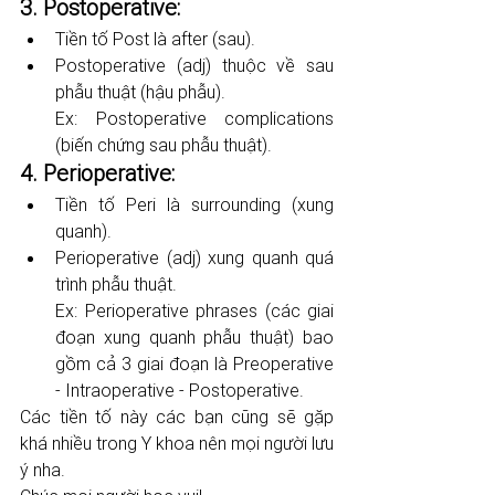
3. Postoperative: 
Tiền tố Post là after (sau). 
Postoperative (adj) thuộc về sau 
phẫu thuật (hậu phẫu). 
Ex: Postoperative complications 
(biến chứng sau phẫu thuật).
4. Perioperative: 
Tiền tố Peri là surrounding (xung 
quanh). 
Perioperative (adj) xung quanh quá 
trình phẫu thuật. 
Ex: Perioperative phrases (các giai 
đoạn xung quanh phẫu thuật) bao 
gồm cả 3 giai đoạn là Preoperative 
- Intraoperative - Postoperative.
Các tiền tố này các bạn cũng sẽ gặp 
khá nhiều trong Y khoa nên mọi người lưu 
ý nha.