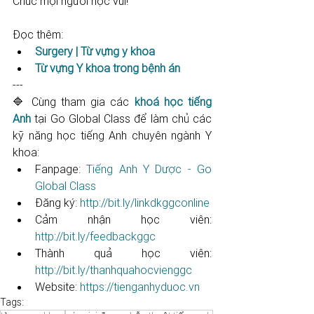
Chúc mọi người học vui!
Đọc thêm:
Surgery | Từ vựng y khoa
Từ vựng Y khoa trong bệnh án
---
🔷 Cùng tham gia các 
khoá học tiếng 
Anh
 tại Go Global Class để làm chủ các 
kỹ năng học tiếng Anh chuyên ngành Y 
khoa: 
Fanpage: 
Tiếng Anh Y Dược - Go 
Global Class
Đăng ký: 
http://bit.ly/linkdkggconline​​​​​​​​​​​
Cảm nhận học viên: 
http://bit.ly/feedbackggc​​​​​​​​​​​
Thành quả học viên: 
http://bit.ly/thanhquahocvienggc​​​​​
Website: 
https://tienganhyduoc.vn
Tags: