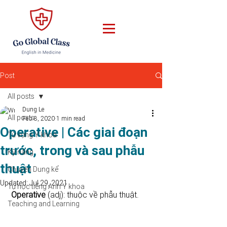
Post
All posts
Dung Le
All posts
Feb 8, 2020
1 min read
Operative | Các giai đoạn
Từ vựng Y khoa
trước, trong và sau phẫu
Kỹ năng
thuật
Chuyện Dung kể
Updated:
Jul 29, 2021
Tự học tiếng Anh Y khoa
Operative 
(adj): thuộc về phẫu thuật.
Teaching and Learning