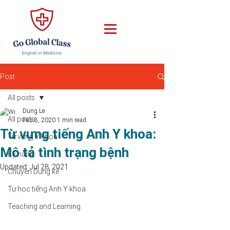
Post
All posts
Dung Le
All posts
Feb 8, 2020
1 min read
Từ vựng tiếng Anh Y khoa:
Từ vựng Y khoa
Mô tả tình trạng bệnh
Kỹ năng
Updated:
Jul 28, 2021
Chuyện Dung kể
Tự học tiếng Anh Y khoa
Teaching and Learning