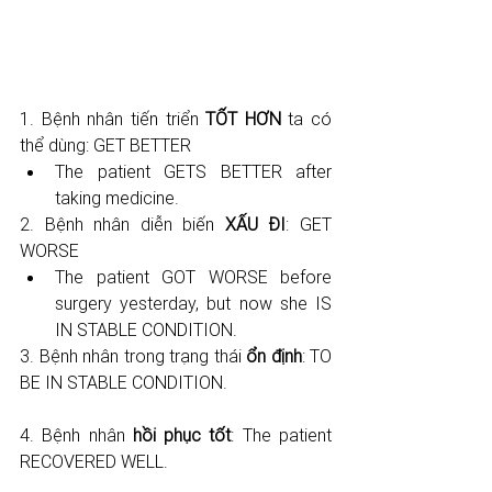
1. Bệnh nhân tiến triển 
TỐT HƠN
 ta có 
thể dùng: GET BETTER
The patient GETS BETTER after 
taking medicine.
2. Bệnh nhân diễn biến 
XẤU ĐI
: GET 
WORSE
The patient GOT WORSE before 
surgery yesterday, but now she IS 
IN STABLE CONDITION.
3. Bệnh nhân trong trạng thái 
ổn định
: TO 
BE IN STABLE CONDITION.
4. Bệnh nhân 
hồi phục tốt
: The patient 
RECOVERED WELL.