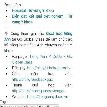
Đọc thêm:
Hospital | Từ vựng Y khoa
Diễn đạt kết quả xét nghiệm | Từ 
vựng Y khoa
---
🔷 Cùng tham gia các 
khoá học tiếng 
Anh
 tại Go Global Class để làm chủ các 
kỹ năng học tiếng Anh chuyên ngành Y 
khoa: 
Fanpage: 
Tiếng Anh Y Dược - Go 
Global Class
Đăng ký: 
http://bit.ly/linkdkggconline​​​​​​​​​​​
Cảm nhận học viên: 
http://bit.ly/feedbackggc​​​​​​​​​​​
Thành quả học viên: 
http://bit.ly/thanhquahocvienggc​​​​​
Website: 
https://tienganhyduoc.vn
Tags:
từ vựng y khoa
tình trạng bệnh tiếng anh