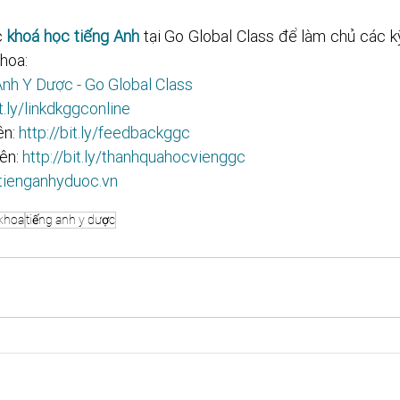
 
khoá học tiếng Anh
 tại Go Global Class để làm chủ các k
hoa: 
nh Y Dược - Go Global Class
ly/linkdkggconline​​​​​​​​​​​
n: 
http://bit.ly/feedbackggc​​​​​​​​​​​
ên: 
http://bit.ly/thanhquahocvienggc​​​​​
/tienganhyduoc.vn
 khoa
tiếng anh y dược