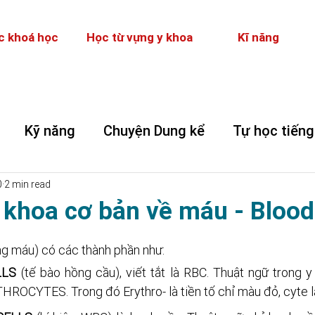
c khoá học
Học từ vựng y khoa
Kĩ năng
Kỹ năng
Chuyện Dung kể
Tự học tiếng
0
2 min read
 khoa cơ bản về máu - Blood
máu) có các thành phần như:
LLS
 (tế bào hồng cầu), viết tắt là RBC. Thuật ngữ trong y
HROCYTES. Trong đó Erythro- là tiền tố chỉ màu đỏ, cyte là 