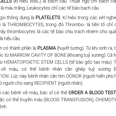
CELLS
 (kí hiệu WBC) là bạch cầu. Thuật ngữ chỉ bạch 
là màu trắng, Leukocytes chỉ các tế bào bạch cầu.
gọi thông dụng là 
PLATELETS
. Kí hiệu trong các xét nghi
u là THROMBOCYTES, trong đó Thrombo- là tiền tố chỉ cl
ậy thrombocytes là các tế bào chịu trách nhiệm cho quá 
à tiểu cầu.
 có thành phần là 
PLASMA
 (huyết tương). Từ khi sinh ra, 
c từ MARROW CAVITY OF BONE (khoang tuỷ xương). Cả hồ
 từ HEMATOPOIETIC STEM CELLS (tế bào gốc tạo máu). Tr
 về máu, có thể bệnh nhân cần ghép tuỷ xương
. Lúc này bệnh nhân cần tìm DONOR (người hiến phù hợ
ừ người cho sang RECIPIENT (người nhận).
rị các bệnh về máu, bác sĩ có thể 
ORDER A BLOOD TES
oặc có thể truyền máu (BLOOD TRANSFUSION), CHEMOTHE
ệnh.