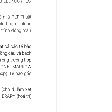
cầu LEUKOCYTES. 
ệm là PLT. Thuật 
otting of blood 
trình đông máu, 
tất cả các tế bào 
ng cầu và bạch 
ong trường hợp 
 BONE MARROW 
p). Tế bào gốc 
T
 (cho đi làm xét 
RAPY (hoá trị) 