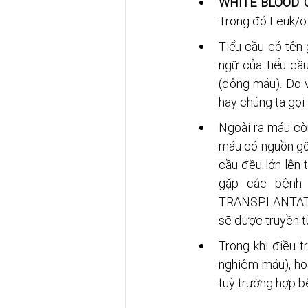
WHITE BLOOD 
Trong đó Leuk/o 
Tiểu cầu có tên 
ngữ của tiểu cầ
(đông máu). Do v
hay chúng ta gọi l
Ngoài ra máu còn
máu có nguồn gố
cầu đều lớn lên
gặp các bệnh
TRANSPLANTATION
sẽ được truyền t
Trong khi điều t
nghiệm máu), h
tuỳ trường hợp b