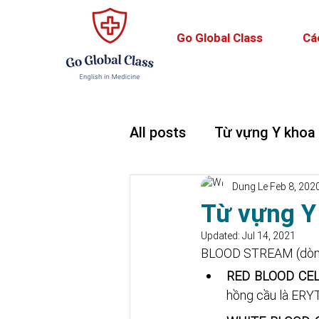
Go Global Class
Cá
All posts
Từ vựng Y khoa
Teaching and Learning
Dung Le
Feb 8, 202
Từ vựng Y
Updated:
Jul 14, 2021
BLOOD STREAM (dòng 
RED BLOOD CE
hồng cầu là ERYT