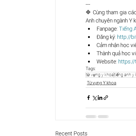
---
🔷 Cùng tham gia các
Anh chuyên ngành Y k
Fanpage: 
Tiếng A
Đăng ký: 
http://bit.
Cảm nhận học viê
Thành quả học vi
Website: 
https:/
Tags:
từ vựng y khoa
tiếng anh y
Từ vựng Y khoa
Recent Posts