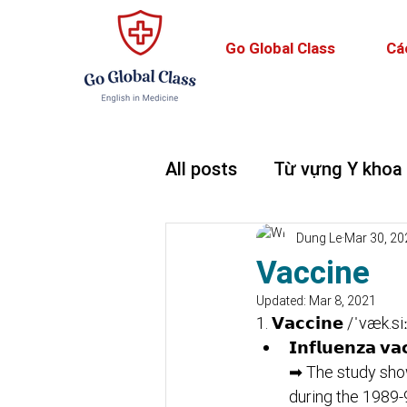
Go Global Class
Cá
All posts
Từ vựng Y khoa
Teaching and Learning
Dung Le
Mar 30, 20
Vaccine
Updated:
Mar 8, 2021
1. 𝗩𝗮𝗰𝗰𝗶𝗻𝗲 /ˈvæk.si
𝗜𝗻𝗳𝗹𝘂𝗲𝗻𝘇𝗮 𝘃
➡ The study show
during the 1989-