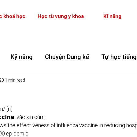
c khoá học
Học từ vựng y khoa
Kĩ năng
Kỹ năng
Chuyện Dung kể
Tự học tiếng
20
1 min read
ːn/ (n) 
𝗮𝗰𝗰𝗶𝗻𝗲: vắc xin cúm
s the effectiveness of influenza vaccine in reducing hosp
90 epidemic.