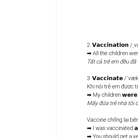
2. 𝗩𝗮𝗰𝗰𝗶𝗻𝗮𝘁𝗶𝗼𝗻
➡ All the children we
Tất cả trẻ em đều đã 
3. 𝗩𝗮𝗰𝗰𝗶𝗻𝗮𝘁𝗲 /ˈv
Khi nói trẻ em được tiê
➡ My children 𝘄𝗲𝗿𝗲 
Mấy đứa trẻ nhà tôi 
Vaccine chống lại bện
➡ I was vaccinated 𝗮𝗴
➡ You should get a yea