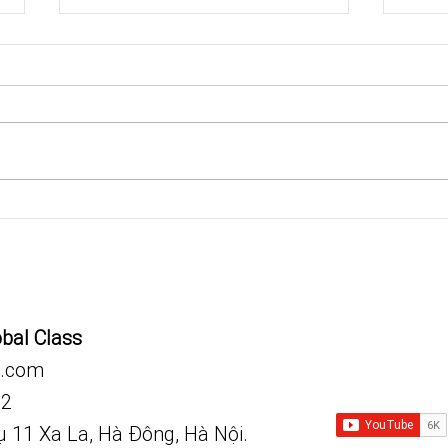
25 most common signs and
Từ v
symptoms of GI diseases
Epid
obal Class
.com
92
vụ 11 Xa La, Hà Đông, Hà Nội.