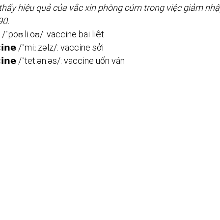
hấy hiệu quả của vắc xin phòng cúm trong việc giảm nhập 
90.
𝗻𝗲 /ˈpoʊ.li.oʊ/: vaccine bại liệt
𝗰𝗶𝗻𝗲 /ˈmiː.zəlz/: vaccine sởi
𝗰𝗰𝗶𝗻𝗲 /ˈtet.ən.əs/: vaccine uốn ván