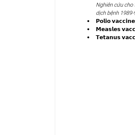
Nghiên cứu cho t
dịch bệnh 1989-
𝗣𝗼𝗹𝗶𝗼 𝘃𝗮𝗰𝗰𝗶
𝗠𝗲𝗮𝘀𝗹𝗲𝘀 𝘃𝗮
𝗧𝗲𝘁𝗮𝗻𝘂𝘀 𝘃𝗮