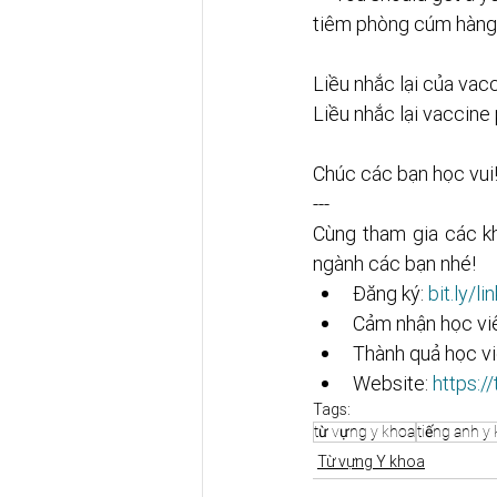
tiêm phòng cúm hàng
Liều nhắc lại của vacci
Liều nhắc lại vaccine
Chúc các bạn học vui
---
Cùng tham gia các k
ngành các bạn nhé! 
Đăng ký: 
bit.ly/l
Cảm nhận học viê
Thành quả học vi
Website: 
https:/
Tags:
từ vựng y khoa
tiếng anh y
Từ vựng Y khoa