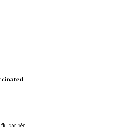
𝗶𝗻𝗮𝘁𝗲𝗱.
flu: bạn nên 