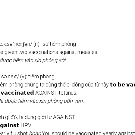
 /ˌvæk.səˈneɪ.ʃən/ (n):  sự tiêm phòng
re given two vaccinations against measles.
được tiêm vắc xin phòng sởi.
æk.sə.neɪt/ (v): tiêm phòng.
m phòng chúng ta dùng thể bị động của từ này 𝘁𝗼 𝗯𝗲 𝘃𝗮𝗰𝗰
𝘃𝗮𝗰𝗰𝗶𝗻𝗮𝘁𝗲𝗱 AGAINST tetanus.
đã được tiêm vắc xin phòng uốn ván.
h gì đó, ta dùng giới từ AGAINST.
𝗮𝗶𝗻𝘀𝘁 HPV.
rly flu shot 
hoặc 
You should be vaccinated yearly against 