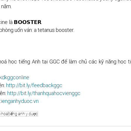
 năm.
ne là 𝗕𝗢𝗢𝗦𝗧𝗘𝗥
 phòng uốn ván: a tetanus booster.
!
hoá học tiếng Anh tại GGC để làm chủ các kỹ năng học t
inkdkggconline
n: 
http://bit.ly/feedbackggc
ên: 
http://bit.ly/thanhquahocvienggc
/tienganhyduoc.vn
 khoa
tiếng anh y dược