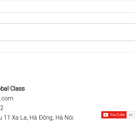
25 most common signs and
Từ v
symptoms of GI diseases
Epid
obal Class
.com
92
vụ 11 Xa La, Hà Đông, Hà Nội.