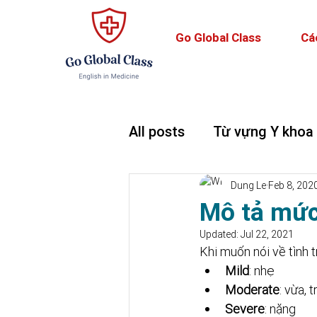
Go Global Class
Cá
All posts
Từ vựng Y khoa
Teaching and Learning
Dung Le
Feb 8, 202
Mô tả mức
Updated:
Jul 22, 2021
Khi muốn nói về tình 
Mild
: nhẹ
Moderate
: vừa, 
Severe
: nặng