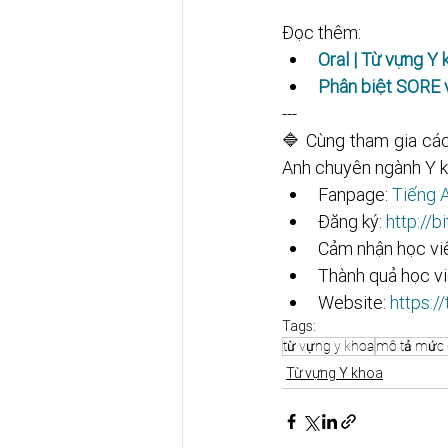
Đọc thêm:
Oral | Từ vựng Y 
Phân biệt SORE
---
🔷 Cùng tham gia các
Anh chuyên ngành Y k
Fanpage: 
Tiếng A
Đăng ký: 
http://bit.
Cảm nhận học viê
Thành quả học vi
Website: 
https:/
Tags:
từ vựng y khoa
mô tả mức 
Từ vựng Y khoa