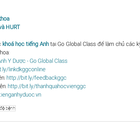
khoa
 và HURT
 
khoá học tiếng Anh
 tại Go Global Class để làm chủ các k
hoa: 
nh Y Dược - Go Global Class
ly/linkdkggconline​​​​​​​​​​​
n: 
http://bit.ly/feedbackggc​​​​​​​​​​​
ên: 
http://bit.ly/thanhquahocvienggc​​​​​
/tienganhyduoc.vn
độ bệnh