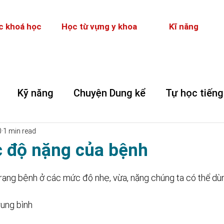
c khoá học
Học từ vựng y khoa
Kĩ năng
Kỹ năng
Chuyện Dung kể
Tự học tiếng
0
1 min read
 độ nặng của bệnh
trạng bệnh ở các mức độ nhẹ, vừa, nặng chúng ta có thể dùn
trung bình