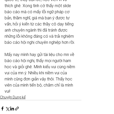
thích ghê. Xong tình cờ thấy một slide 
báo cáo mà có mấy lỗi ngữ pháp cơ 
bản, thầm nghĩ, giá mà bạn ý được tư 
vấn, hỏi ý kiến từ các thầy cô dạy tiếng 
anh chuyên ngành thì đã tránh được 
những lỗi không đáng có và trải nghiệm 
báo cáo hội nghị chuyên nghiệp hơn rồi. 
Mấy nay mình hay gửi tài liệu cho mn về 
báo cáo hội nghị, thấy mọi người ham 
học và giỏi ghê. Mình kiểu vui cùng niềm 
vui của mn ý. Nhiều khi niềm vui của 
mình cũng đơn giản vậy thôi. Thấy học 
viên của mình tiến bộ, chăm chỉ là mình 
vui!
Chuyện Dung kể