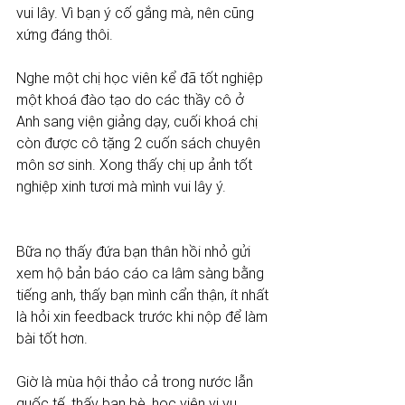
vui lây. Vì bạn ý cố gắng mà, nên cũng 
xứng đáng thôi. 
Nghe một chị học viên kể đã tốt nghiệp 
một khoá đào tạo do các thầy cô ở 
Anh sang viện giảng dạy, cuối khoá chị 
còn được cô tặng 2 cuốn sách chuyên 
môn sơ sinh. Xong thấy chị up ảnh tốt 
nghiệp xinh tươi mà mình vui lây ý. 
Bữa nọ thấy đứa bạn thân hồi nhỏ gửi 
xem hộ bản báo cáo ca lâm sàng bằng 
tiếng anh, thấy bạn mình cẩn thận, ít nhất 
là hỏi xin feedback trước khi nộp để làm 
bài tốt hơn.
Giờ là mùa hội thảo cả trong nước lẫn 
quốc tế, thấy bạn bè, học viên vi vu 