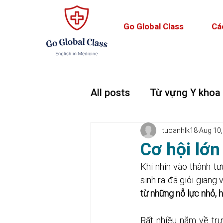
Go Global Class
Cá
All posts
Từ vựng Y khoa
Teaching and Learning
tuoanhlk18
Aug 10,
Cơ hội lớn
Khi nhìn vào thành t
sinh ra đã giỏi giang 
từ những nỗ lực nhỏ, h
Rất nhiều năm về trướ