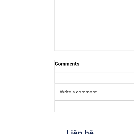
Comments
Write a comment...
Niềm vui nho nhỏ
Liên hệ