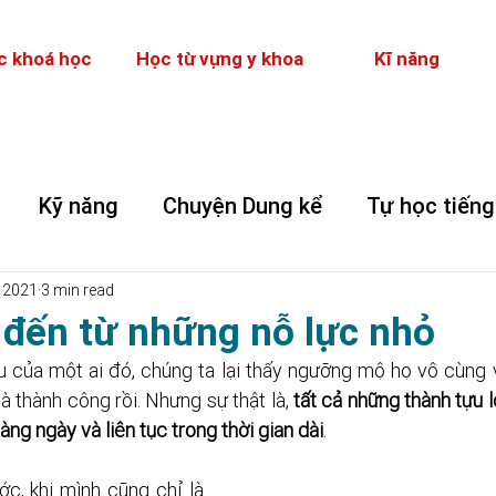
c khoá học
Học từ vựng y khoa
Kĩ năng
Kỹ năng
Chuyện Dung kể
Tự học tiếng
 2021
3 min read
 đến từ những nỗ lực nhỏ
ựu của một ai đó, chúng ta lại thấy ngưỡng mộ họ vô cùng 
và thành công rồi. Nhưng sự thật là, 
tất cả những thành tựu l
àng ngày và liên tục trong thời gian dài
. 
c, khi mình cũng chỉ là 