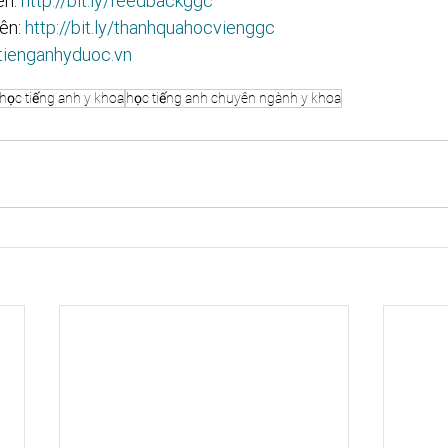
n: 
http://bit.ly/feedbackggc​​​​​​​​​​​
ên: 
http://bit.ly/thanhquahocvienggc​​​​​
/tienganhyduoc.vn
học tiếng anh y khoa
học tiếng anh chuyên ngành y khoa