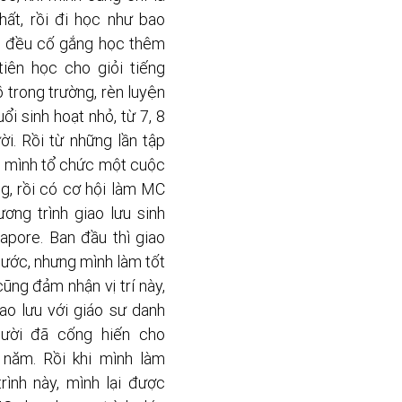
ất, rồi đi học như bao 
h đều cố gắng học thêm 
iên học cho giỏi tiếng 
 trong trường, rèn luyện 
i sinh hoạt nhỏ, từ 7, 8 
i. Rồi từ những lần tập 
, mình tổ chức một cuộc 
ng, rồi có cơ hội làm MC 
ơng trình giao lưu sinh 
apore. Ban đầu thì giao 
nước, nhưng mình làm tốt 
ũng đảm nhận vị trí này, 
ao lưu với giáo sư danh 
gười đã cống hiến cho 
năm. Rồi khi mình làm 
ình này, mình lại được 