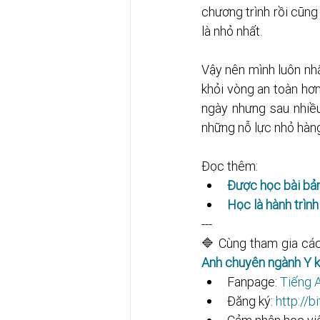
chương trình rồi cũng
là nhỏ nhất. 
Vậy nên mình luôn nhắ
khỏi vòng an toàn hơn
ngày nhưng sau nhiều
những nỗ lực nhỏ hàn
Đọc thêm:
Được học bài bả
Học là hành trìn
---
🔷 Cùng tham gia các
Anh chuyên ngành Y 
Fanpage: 
Tiếng A
Đăng ký: 
http://bit.