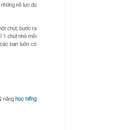
 những nỗ lực dù 
ột chút, bước ra 
ỉ 1 chút nhỏ mỗi 
các bạn luôn có 
ỹ năng 
học tiếng 