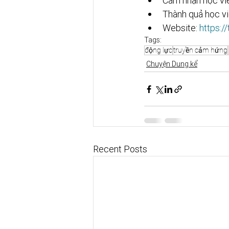
Cảm nhận học viê
Thành quả học vi
Website: 
https:/
Tags:
động lực
truyền cảm hứng
Chuyện Dung kể
Recent Posts