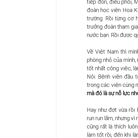
tiếp đón, điều phối, 
đoàn học viên Hoa Kỳ
trường. Rồi từng cơ h
trưởng đoàn tham gia 
nước bạn. Rồi được qu
Về Việt Nam thì mình
phòng nhỏ của mình, r
tốt nhất công việc, là
Nội. Bệnh viện đầu t
trong các viện cùng nh
mà đó là sự nỗ lực nh
Hay như đợt vừa rồi 
run run lắm, nhưng vì 
cũng rất là thích lu
làm tốt rồi, đến khi l