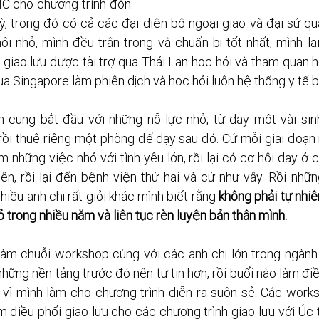
MC cho chương trình đón 
, trong đó có cả các đại diện bộ ngoại giao và đại sứ q
ội nhỏ, mình đều trân trọng và chuẩn bị tốt nhất, mình l
giao lưu được tài trợ qua Thái Lan học hỏi và tham quan h
a Singapore làm phiên dịch và học hỏi luôn hệ thống y tế b
 cũng bắt đầu với những nỗ lực nhỏ, từ dạy một vài sinh
ồi thuê riêng một phòng để dạy sau đó. Cứ mỗi giai đoạn m
m những việc nhỏ với tình yêu lớn, rồi lại có cơ hội dạy ở c
iên, rồi lại đến bệnh viện thứ hai và cứ như vậy. Rồi nhữ
iều anh chị rất giỏi khác mình biết rằng 
không phải tự nhi
ỏ trong nhiều năm và liên tục rèn luyện bản thân mình.
làm chuỗi workshop cùng với các anh chị lớn trong ngành 
những nền tảng trước đó nên tự tin hơn, rồi buổi nào làm điề
ôn vì mình làm cho chương trình diễn ra suôn sẻ. Các work
àm điều phối giao lưu cho các chương trình giao lưu với Úc t