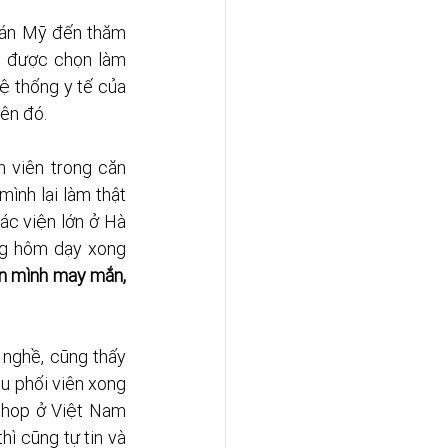
uán Mỹ đến thăm 
ại được chọn làm 
ệ thống y tế của 
ên đó. 
 viên trong căn 
ình lại làm thật 
ác viện lớn ở Hà 
ng hôm dạy xong 
ên mình may mắn, 
nghề, cũng thấy 
u phối viên xong 
shop ở Việt Nam 
hì cũng tự tin và 