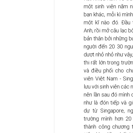
một sinh viên năm nh
bạn khác, mỗi kì mìn
một kĩ nào đó. Đầu t
Anh, rồi mở câu lạc bộ
bản thân bởi những buổ
người đến 20 30 ngườ
dượt nhỏ nhỏ như vậy
thi rất lớn trong trườ
và điều phối cho chư
viên Việt Nam - Sing
lưu với sinh viên các 
nên lần sau đó mình c
như là đón tiếp và gi
dự từ Singapore, n
trường mình hơn 20 
thành công chương tr