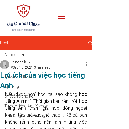
Post
All posts
tuoanhlk18
All posts
Sep 10, 2021
3 min read
Lợi ích của việc học tiếng
Từ vựng Y khoa
Anh
Kỹ năng
Nếu được nghỉ học, tại sao không 
học 
Chuyện Dung kể
tiếng Anh
 nhỉ. Thời gian bạn rảnh rỗi, 
học 
Tự học tiếng Anh Y khoa
tiếng Anh
, tham gia học động ngoại 
khoá, tập thể dục thể thao... Kể cả bạn 
Teaching and Learning
không rảnh cũng nên làm những việc 
quan trọng. Khi bạn học một ngôn ngữ 