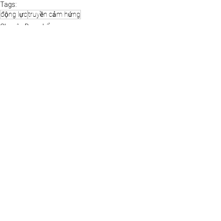
Tags:
động lực
truyền cảm hứng
Chuyện Dung kể
See All
Recent Posts