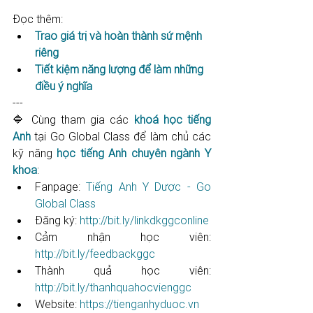
Đọc thêm:
Trao giá trị và hoàn thành sứ mệnh 
riêng
Tiết kiệm năng lượng để làm những 
điều ý nghĩa
---
🔷 Cùng tham gia các 
khoá học tiếng 
Anh
 tại Go Global Class để làm chủ các 
kỹ năng 
học tiếng Anh chuyên ngành Y 
khoa
: 
Fanpage: 
Tiếng Anh Y Dược - Go 
Global Class
Đăng ký: 
http://bit.ly/linkdkggconline​​​​​​​​​​​
Cảm nhận học viên: 
http://bit.ly/feedbackggc​​​​​​​​​​​
Thành quả học viên: 
http://bit.ly/thanhquahocvienggc​​​​​
Website: 
https://tienganhyduoc.vn