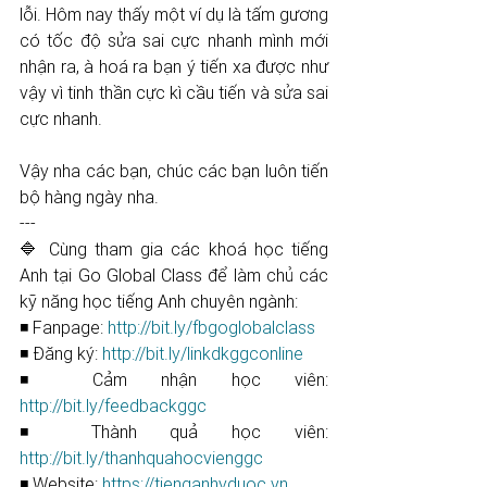
lỗi. Hôm nay thấy một ví dụ là tấm gương 
có tốc độ sửa sai cực nhanh mình mới 
nhận ra, à hoá ra bạn ý tiến xa được như 
vậy vì tinh thần cực kì cầu tiến và sửa sai 
cực nhanh.
Vậy nha các bạn, chúc các bạn luôn tiến 
bộ hàng ngày nha.
---
🔷 Cùng tham gia các khoá học tiếng 
Anh tại Go Global Class để làm chủ các 
kỹ năng học tiếng Anh chuyên ngành:
◾ Fanpage: 
http://bit.ly/fbgoglobalclass​​​​​​​​​​​
◾ Đăng ký: 
http://bit.ly/linkdkggconline​​​​​​​​​​​
◾ Cảm nhận học viên: 
http://bit.ly/feedbackggc​​​​​​​​​​​
◾ Thành quả học viên: 
http://bit.ly/thanhquahocvienggc​​​​​
◾ Website: 
https://tienganhyduoc.vn