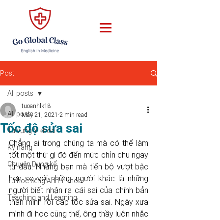
Post
All posts
tuoanhlk18
All posts
May 21, 2021
2 min read
Tốc độ sửa sai
Từ vựng Y khoa
Chẳng ai trong chúng ta mà có thể làm 
Kỹ năng
tốt một thứ gì đó đến mức chỉn chu ngay 
Chuyện Dung kể
từ đầu. Những bạn mà tiến bộ vượt bậc 
hơn so với những người khác là những 
Tự học tiếng Anh Y khoa
người biết nhận ra cái sai của chính bản 
Teaching and Learning
thân mình rồi cấp tốc sửa sai. Ngày xưa 
mình đi học cũng thế, ông thầy luôn nhắc 