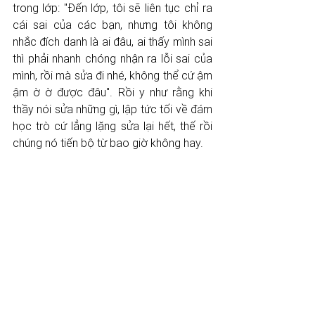
trong lớp: "Đến lớp, tôi sẽ liên tục chỉ ra 
cái sai của các bạn, nhưng tôi không 
nhắc đích danh là ai đâu, ai thấy mình sai 
thì phải nhanh chóng nhận ra lỗi sai của 
mình, rồi mà sửa đi nhé, không thể cứ ậm 
ậm ờ ờ được đâu". Rồi y như rằng khi 
thầy nói sửa những gì, lập tức tối về đám 
học trò cứ lẳng lặng sửa lại hết, thế rồi 
chúng nó tiến bộ từ bao giờ không hay.