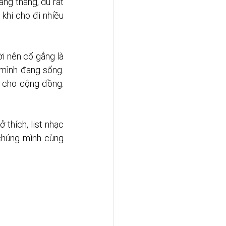
ng tháng, dù rất 
khi cho đi nhiều 
i nên cố gắng là 
mình đang sống. 
 cho cộng đồng. 
thích, list nhạc 
húng mình cùng 