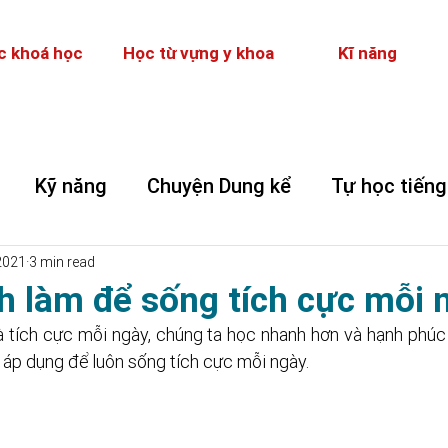
c khoá học
Học từ vựng y khoa
Kĩ năng
Kỹ năng
Chuyện Dung kể
Tự học tiếng
2021
3 min read
h làm để sống tích cực mỗi 
à tích cực mỗi ngày, chúng ta học nhanh hơn và hạnh phúc 
áp dụng để luôn sống tích cực mỗi ngày.