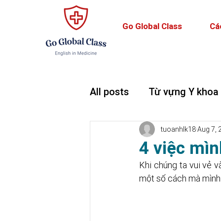
Go Global Class
Cá
All posts
Từ vựng Y khoa
Teaching and Learning
tuoanhlk18
Aug 7, 
4 việc mìn
Khi chúng ta vui vẻ v
một số cách mà mình 