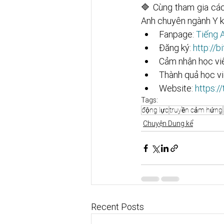
🔷 Cùng tham gia các
Anh chuyên ngành Y k
Fanpage: 
Tiếng A
Đăng ký: 
http://bit.
Cảm nhận học viê
Thành quả học vi
Website: 
https:/
Tags:
động lực
truyền cảm hứng
Chuyện Dung kể
Recent Posts