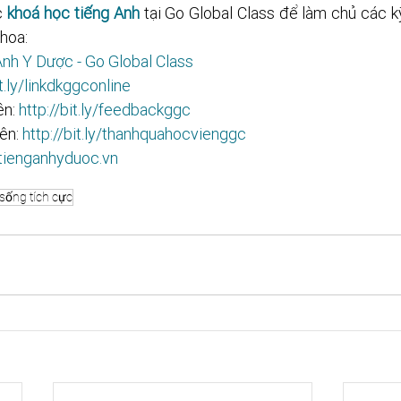
 
khoá học tiếng Anh
 tại Go Global Class để làm chủ các k
hoa: 
nh Y Dược - Go Global Class
ly/linkdkggconline​​​​​​​​​​​
n: 
http://bit.ly/feedbackggc​​​​​​​​​​​
ên: 
http://bit.ly/thanhquahocvienggc​​​​​
/tienganhyduoc.vn
sống tích cực