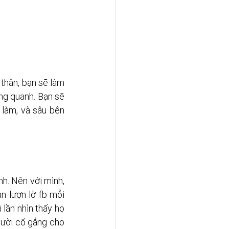
hân, bạn sẽ làm 
ng quanh. Bạn sẽ 
 làm, và sâu bên 
h. Nên với mình, 
n lượn lờ fb mỗi 
lần nhìn thấy họ 
gười cố gắng cho 