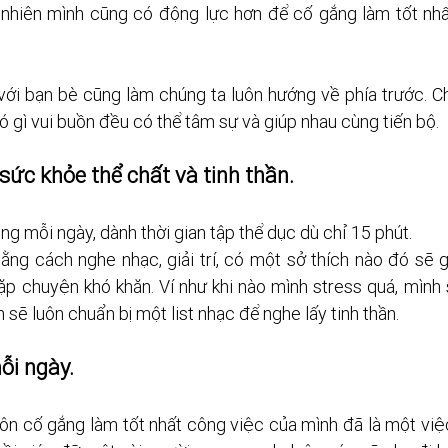
 nhiên mình cũng có động lực hơn để cố gắng làm tốt nhấ
với bạn bè cũng làm chúng ta luôn hướng về phía trước. C
ó gì vui buồn đều có thể tâm sự và giúp nhau cùng tiến bộ.
sức khỏe thể chất và tinh thần.
g mỗi ngày, dành thời gian tập thể dục dù chỉ 15 phút.
ằng cách nghe nhạc, giải trí, có một sở thích nào đó sẽ g
p chuyện khó khăn. Ví như khi nào mình stress quá, mình s
 sẽ luôn chuẩn bị một list nhạc để nghe lấy tinh thần.
ỗi ngày.
ôn cố gắng làm tốt nhất công việc của mình đã là một việc 