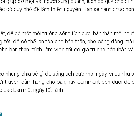
rồi giúp đỡ một vài người xung quanh, luôn có quỹ cho đi hà
ặc có quỹ nhỏ để làm thiện nguyện. Bạn sẽ hạnh phúc hơn 
ất, để có một môi trường sống tích cực, bản thân mỗi ngườ
 tốt, để có thể lan tỏa cho bản thân, cho cộng đồng mà 
o bản thân mình, làm việc tốt có giá trị cho bản thân và
có những chia sẻ gì để sống tích cực mỗi ngày, ví dụ như sở 
ời truyền cảm hứng cho bạn, hãy comment bên dưới để c
c các bạn một ngày tốt lành.
ê