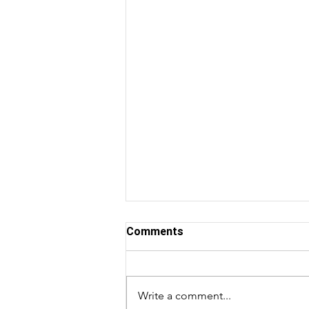
Comments
Write a comment...
Niềm vui nho nhỏ