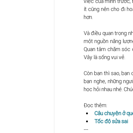
việc của mình trước, 
ít cũng nên cho đi ho
hơn.
Và điều quan trọng nh
một nguồn năng lượng
Quan tâm chăm sóc ch
Vây là sống vui vẻ. 
Còn bạn thì sao, bạn 
bạn nghe, những ngư
học hỏi nhau nhé. Chú
Đọc thêm:
Câu chuyện ở qu
Tốc độ sửa sai
---